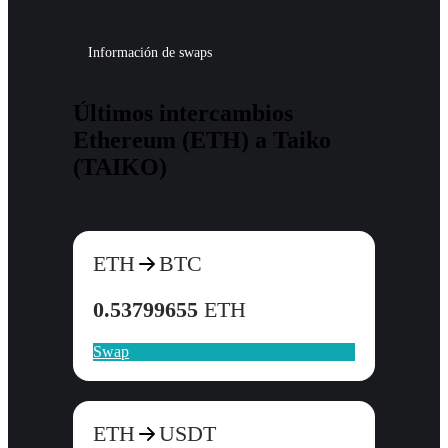
Información de swaps
Últimos intercambios
Ethereum (ETH) a Taiko
(TAIKO)
ETH
BTC
0.53799655
ETH
Swap
ETH
USDT