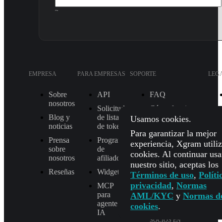
~
EMPRESA
PARA EMPRESAS
SOPORTE
LEG
Sobre
API
FAQ
nosotros
Solicitud
Cómo funciona
Blog y
de listado
Usamos cookies.
Comprobar
noticias
de token
estado del
Para garantizar la mejor
Prensa
Programa
intercambio
experiencia, Xgram utili
sobre
de
cookies. Al continuar us
CORREO
nosotros
afiliados
nuestro sitio, aceptas los
[email protected]
Reseñas
Widget
Términos de uso
,
Políti
SOPORTE EN
privacidad
,
Normas
MCP
TELEGRAM
para
AML/KYC
y
Normas d
@Xgram_team
agente de
cookies
.
IA
MANAGER DE
SOCIOS EN