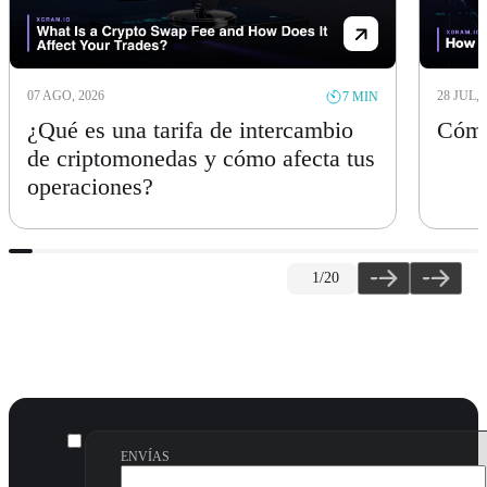
07 AGO, 2026
28 JUL, 
7 MIN
¿Qué es una tarifa de intercambio
Cómo 
de criptomonedas y cómo afecta tus
operaciones?
1
/20
ENVÍAS