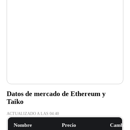
Datos de mercado de Ethereum y
Taiko
ACTUALIZADO A LAS
04:40
Nombre
Precio
Cambio 