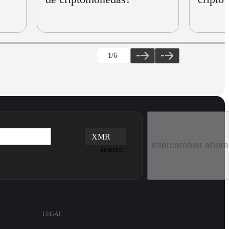
1
/6
XMR
Intercambiar ahora
MONERO
LEGAL