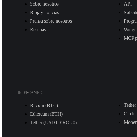
Sobre nosotros
API
Blog y noticias
Solicit
Prensa sobre nosotros
Progra
Reseñas
Widge
MCP pa
INTERCAMBIO
Tethe
Bitcoin (BTC)
Circl
Ethereum (ETH)
Moner
Tether (USDT ERС 20)