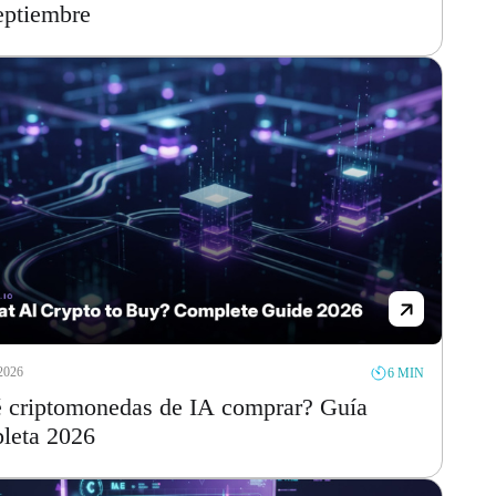
eptiembre
2026
6 MIN
 criptomonedas de IA comprar? Guía
leta 2026