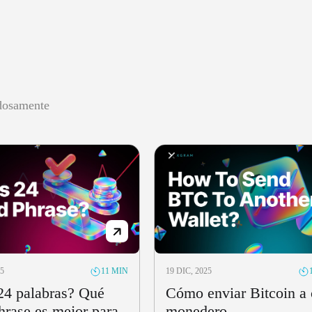
adosamente
25
19 DIC, 2025
11 MIN
24 palabras? Qué
Cómo enviar Bitcoin a 
hrase es mejor para
monedero