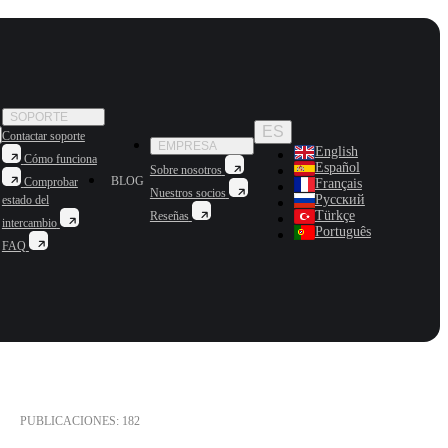
SOPORTE
ES
Contactar soporte
EMPRESA
English
Cómo funciona
Español
Sobre nosotros
BLOG
Comprobar
Français
Nuestros socios
Русский
estado del
Türkçe
Reseñas
intercambio
Português
FAQ
PUBLICACIONES: 182