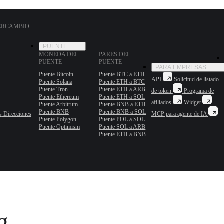
TERCAMBIO
PUENTE
R
MONEDA DEL
PARES DEL
PUENTE
PUENTE
PARA EMPRESAS
Puente Bitcoin
Puente BTC a ETH
API
Solicitud de listado
Puente Solana
Puente ETH a BTC
Puente Tron
Puente ETH a ARB
de token
Programa de
Puente Ethereum
Puente ETH a SOL
afiliados
Widget
Puente Arbitrum
Puente BNB a ETH
Puente BNB
Puente BNB a SOL
s
Direcciones
MCP para agente de IA
Puente Polygon
Puente POL a SOL
Puente Optimism
Puente SOL a ARB
Puente ETH a BNB
g