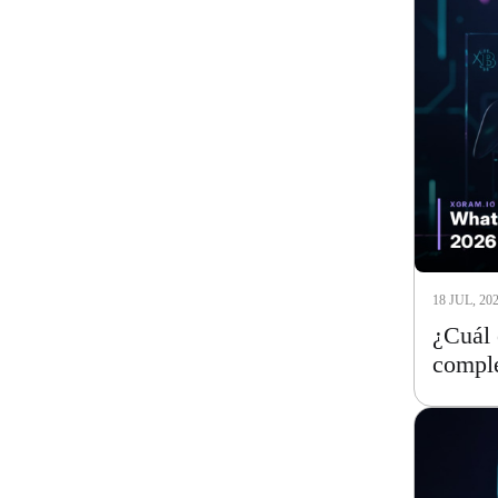
18 JUL, 20
¿Cuál 
compl