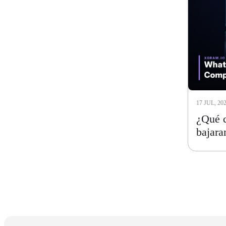
17 JUL, 20
¿Qué c
bajara
«