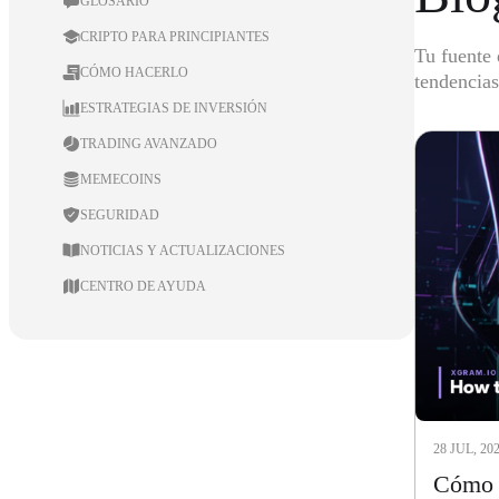
GLOSARIO
CRIPTO PARA PRINCIPIANTES
Tu fuente 
CÓMO HACERLO
tendencias
ESTRATEGIAS DE INVERSIÓN
TRADING AVANZADO
MEMECOINS
SEGURIDAD
NOTICIAS Y ACTUALIZACIONES
CENTRO DE AYUDA
28 JUL, 20
Cómo c