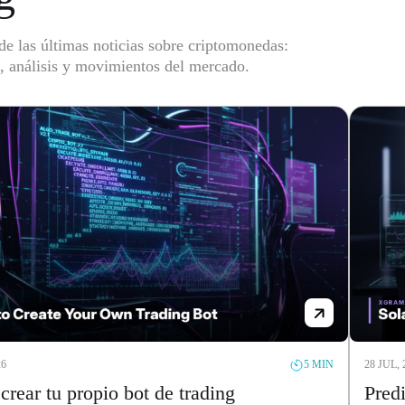
de las últimas noticias sobre criptomonedas:
, análisis y movimientos del mercado.
26
28 JUL, 
5 MIN
rear tu propio bot de trading
Predi