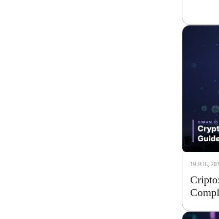
19 JUL, 20
Cripto
Compl