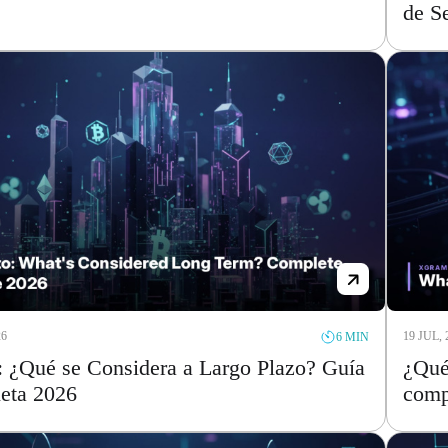
de S
26
19 JUL, 
6 MIN
: ¿Qué se Considera a Largo Plazo? Guía
¿Qué
eta 2026
comp