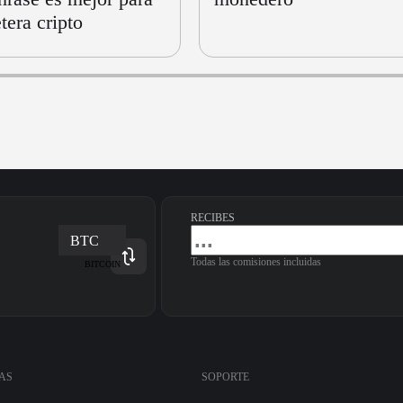
etera cripto
RECIBES
BTC
Todas las comisiones incluidas
BITCOIN
AS
SOPORTE