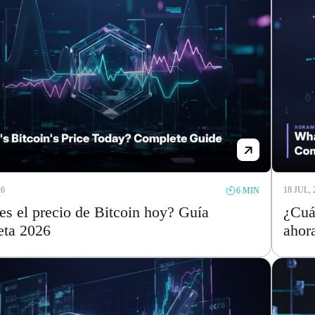
26
18 JUL, 
6 MIN
es el precio de Bitcoin hoy? Guía
¿Cuá
eta 2026
ahor