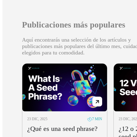
Publicaciones más populares
Aquí encontrarás una selección de los artículos y
publicaciones más populares del último mes, cuid
elegidos para tu comodidad.
23 DIC, 2025
23 DIC, 20
7 MIN
¿Qué es una seed phrase?
¿12 o 
seed p