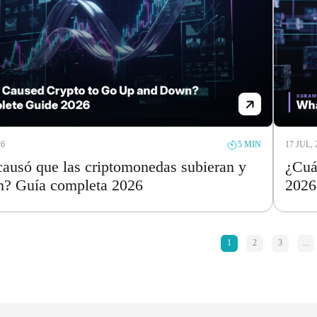
26
17 JUL, 
5 MIN
ausó que las criptomonedas subieran y
¿Cuá
n? Guía completa 2026
2026
1
2
3
...