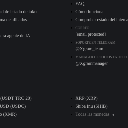
FAQ
ud de listado de token
Cómo funciona
ma de afiliados
Comprobar estado del interc
t
CORREO
[email protected]
ra agente de IA
SOPORTE EN TELEGRAM
@Xgram_team
MANAGER DE SOCIOS EN TEL
@Xgrammanager
r (USDT TRС 20)
XRP (XRP)
e USD (USDC)
Shiba Inu (SHIB)
o (XMR)
Todas las monedas