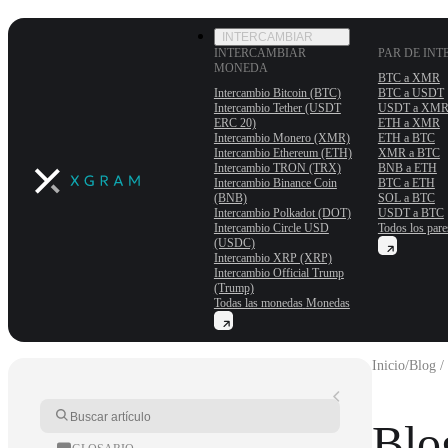
INTERCAMBIAR
INTERCAMBIAR
PAR DE IN
MONEDA
BTC a XMR
Intercambio Bitcoin (BTC)
BTC a USDT
Intercambio Tether (USDT
USDT a XM
ERС 20)
ETH a XMR
Intercambio Monero (XMR)
ETH a BTC
Intercambio Ethereum (ETH)
XMR a BTC
Intercambio TRON (TRX)
BNB a ETH
Intercambio Binance Coin
BTC a ETH
(BNB)
SOL a BTC
Intercambio Polkadot (DOT)
USDT a BTC
Intercambio Circle USD
Todos los pare
(USDC)
Intercambio XRP (XRP)
Intercambio Official Trump
(Trump)
Todas las monedas
Monedas
Inicio
/
Blog /
Blo