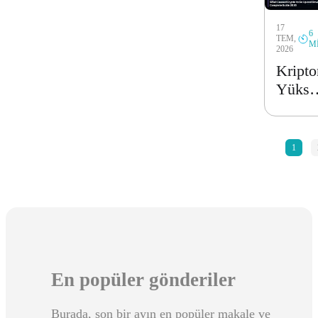
Tam
17
Kılav
6
TEM,
M
2026
Kript
Yükse
ve
Düşme
Neler
«
1
Sebep
Oldu?
2026
Tam
Rehbe
En popüler gönderiler
Burada, son bir ayın en popüler makale ve