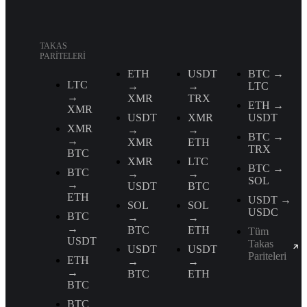
TAKAS
PARITELERI
ETH
USDT
BTC →
LTC
→
→
LTC
→
XMR
TRX
ETH →
XMR
USDT
XMR
USDT
XMR
→
→
BTC →
→
XMR
ETH
TRX
BTC
XMR
LTC
BTC →
BTC
→
→
SOL
→
USDT
BTC
ETH
USDT →
SOL
SOL
USDC
BTC
→
→
→
BTC
ETH
Tüm
USDT
Takas
USDT
USDT
Pariteleri
ETH
→
→
→
BTC
ETH
BTC
BTC