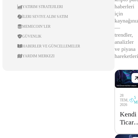
haberleri
YATIRIM STRATEJILERI
için
İLERI SEVIYE ALIM SATIM
kaynağını
MEMECOIN’LER
—
trendler,
GÜVENLIK
analizler
HABERLER VE GÜNCELLEMELER
ve piyasa
hareketleri
YARDIM MERKEZI
28
5
TEM,
M
2026
Kendi
Ticare
Botun