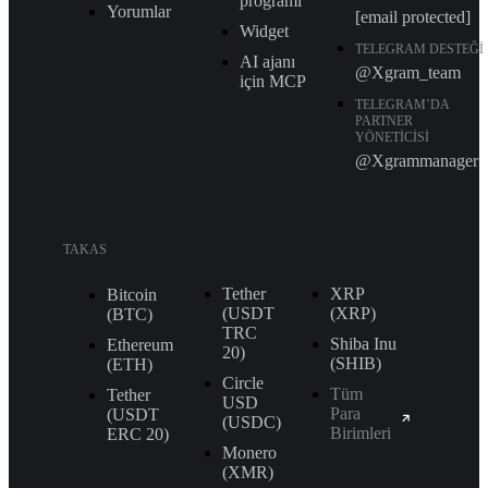
programı
Yorumlar
[email protected]
Widget
TELEGRAM DESTEĞI
AI ajanı
@Xgram_team
için MCP
TELEGRAM’DA
PARTNER
YÖNETICISI
@Xgrammanager
TAKAS
Tether
XRP
Bitcoin
(USDT
(XRP)
(BTC)
TRС
Shiba Inu
Ethereum
20)
(SHIB)
(ETH)
Circle
Tüm
Tether
USD
Para
(USDT
(USDC)
Birimleri
ERС 20)
Monero
(XMR)