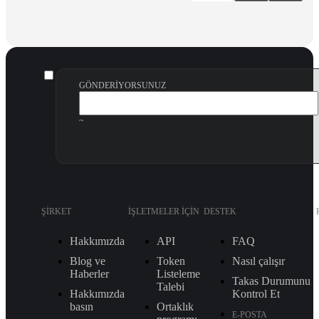
GÖNDERIYORSUNUZ
~
ŞIRKET
İŞLETMELER IÇIN
DESTEK
Hakkımızda
API
FAQ
Blog ve
Token
Nasıl çalışır
Haberler
Listeleme
Takas Durumunu
Talebi
Hakkımızda
Kontrol Et
basın
Ortaklık
E-POSTA