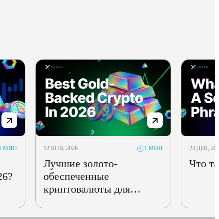
12 ЯНВ, 2026
23 ДЕК, 20
1 МИН
1 МИН
Лучшие золото-
Что т
26?
обеспеченные
криптовалюты для
инвестиций в 2026 году
(PAXG vs XAUT)