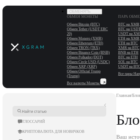
ОБМЕНЯТЬ
ОБМЕН МОНЕТЫ
ПАРА ОБМ
Обмен Bitcoin (BTC)
BTC на XMR
Обмен Tether (USDT ERС
BTC на USD
20)
USDT на XM
Обмен Monero (XMR)
ETH на XMR
Обмен Ethereum (ETH)
ETH на BTC
Обмен TRON (TRX)
XMR на BTC
Обмен Binance Coin (BNB)
BNB на ETH
Обмен Polkadot (DOT)
BTC на ETH
Обмен Circle USD (USDC)
SOL на BTC
Обмен XRP (XRP)
USDT на BT
Обмен Official Trump
Все пары
Нап
(Trump)
Все валюты
Монеты
Главная
/
Блог
Бло
ГЛОССАРИЙ
КРИПТОВАЛЮТА ДЛЯ НОВИЧКОВ
Ваш исто