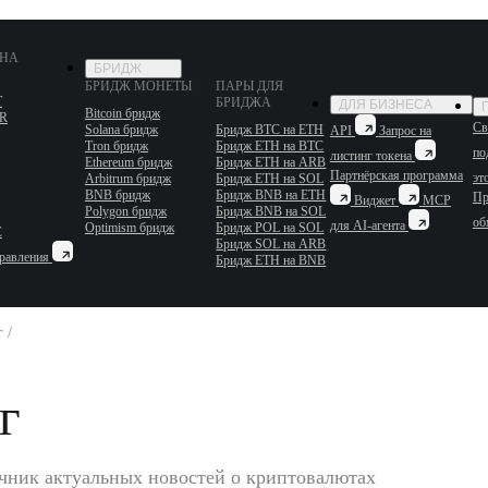
ЕНА
БРИДЖ
БРИДЖ МОНЕТЫ
ПАРЫ ДЛЯ
T
БРИДЖА
ДЛЯ БИЗНЕСА
Bitcoin бридж
R
Св
Solana бридж
Бридж BTC на ETH
API
Запрос на
Tron бридж
Бридж ETH на BTC
по
листинг токена
Ethereum бридж
Бридж ETH на ARB
Партнёрская программа
эт
Arbitrum бридж
Бридж ETH на SOL
BNB бридж
Бридж BNB на ETH
Пр
Виджет
MCP
Polygon бридж
Бридж BNB на SOL
об
для AI-агента
Optimism бридж
Бридж POL на SOL
C
Бридж SOL на ARB
равления
Бридж ETH на BNB
 /
г
чник актуальных новостей о криптовалютах