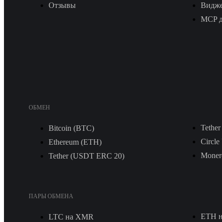
Отзывы
Видж
MCP д
ОБМЕН
Tethe
Bitcoin (BTC)
Circl
Ethereum (ETH)
Moner
Tether (USDT ERС 20)
ПАРЫ ОБМЕНА
ETH 
LTC на XMR