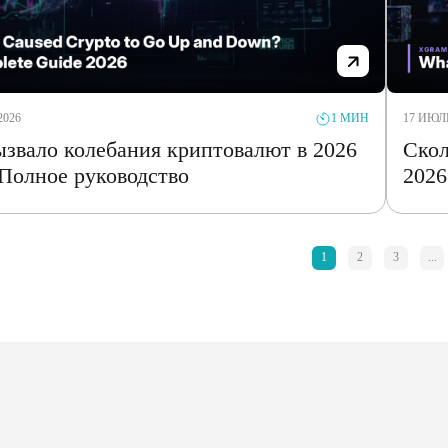
2026
17 ИЮЛЬ
1 МИН
ызвало колебания криптовалют в 2026
Скол
 Полное руководство
2026
1
2
3
...