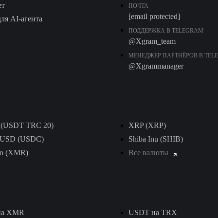
ет
ПОЧТА
[email protected]
ля AI-агента
ПОДДЕРЖКА В TELEGRAM
@Xgram_team
МЕНЕДЖЕР ПАРТНЁРОВ В TEL
@Xgrammanager
r (USDT TRС 20)
XRP (XRP)
e USD (USDC)
Shiba Inu (SHIB)
o (XMR)
Все валюты
на XMR
USDT на TRX