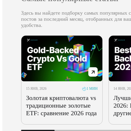
Здесь вы найдете подборку самых популярных с
постов за последний месяц, отобранных для ва
удобства.
15 ЯНВ, 2026
14 ЯНВ, 20
1 МИН
Золотая криптовалюта vs
Лучши
традиционные золотые
2026:
ETF: сравнение 2026 года
други