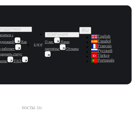
ПОДДЕРЖКА
RU
КОМПАНИЯ
язаться с
English
Español
ддержкой
Как
О нас
Наши
БЛОГ
Français
о работает
партнёры
Отзывы
Русский
оверить статус
Türkçe
Português
мена
FAQ
ПОСТЫ: 331