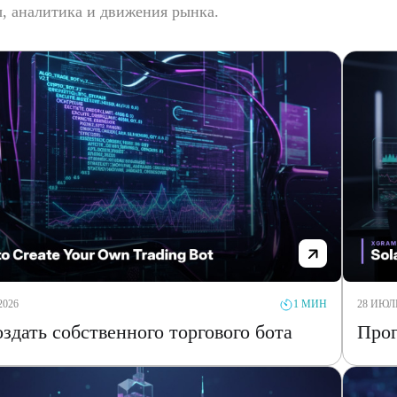
, аналитика и движения рынка.
2026
28 ИЮЛЬ
1 МИН
оздать собственного торгового бота
Прог