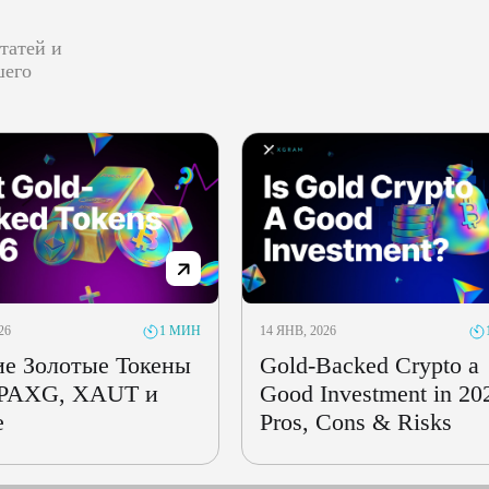
татей и
шего
26
14 ЯНВ, 2026
1 МИН
е Золотые Токены
Gold-Backed Crypto a
 PAXG, XAUT и
Good Investment in 20
е
Pros, Cons & Risks