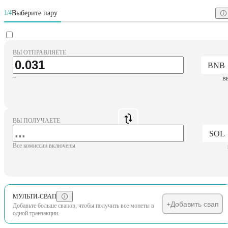
Выберите пару
1/4
ВЫ ОТПРАВЛЯЕТЕ
BNB
~
B
ВЫ ПОЛУЧАЕТЕ
SOL
Все комиссии включены
МУЛЬТИ-СВАП
+
Добавить свап
Добавьте больше свапов, чтобы получить все монеты в
одной транзакции.