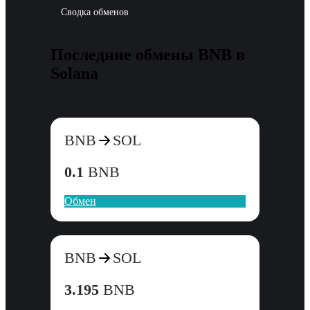
Сводка обменов
Последние обмены BNB в
Solana
BNB
SOL
0.1
BNB
Обмен
BNB
SOL
3.195
BNB