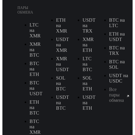
ПАРЫ
ОБМЕНА
ETH
USDT
BTC на
LTC
на
на
LTC
на
XMR
TRX
ETH на
XMR
USDT
XMR
USDT
XMR
на
на
BTC на
на
XMR
ETH
TRX
BTC
XMR
LTC
BTC на
BTC
на
на
SOL
на
USDT
BTC
ETH
USDT на
SOL
SOL
USDC
BTC
на
на
на
BTC
ETH
Все
USDT
пары
USDT
USDT
обмена
ETH
на
на
на
BTC
ETH
BTC
BTC
на
XMR