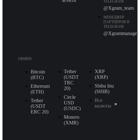
агента
TELEGRAM
@Xgram_team
МЕНЕДЖЕР
ПАРТНЁРОВ В
TELEGRAM
@Xgrammanager
ОБМЕН
Tether
XRP
Bitcoin
(USDT
(XRP)
(BTC)
TRС
Shiba Inu
Ethereum
20)
(SHIB)
(ETH)
Circle
Все
Tether
USD
валюты
(USDT
(USDC)
ERС 20)
Monero
(XMR)