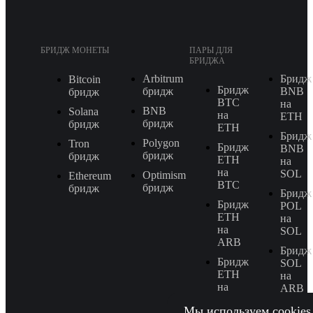
БРИДЖ МОНЕТЫ
ПАРЫ ДЛЯ
БРИДЖА
Arbitrum
Бридж
Bitcoin
Бридж
бридж
BNB
бридж
BTC
на
BNB
Solana
на
ETH
бридж
бридж
ETH
Бридж
Polygon
Tron
Бридж
BNB
бридж
бридж
ETH
на
на
SOL
Optimism
Ethereum
BTC
бридж
бридж
Бридж
Бридж
POL
ETH
на
на
SOL
ARB
Бридж
Бридж
SOL
ETH
на
на
ARB
SOL
Бридж
Мы используем cookies