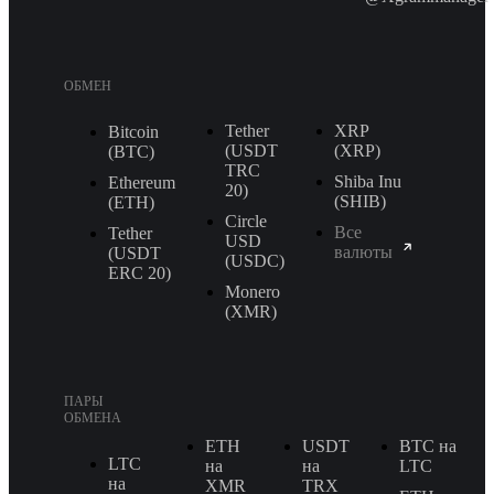
ОБМЕН
Tether
XRP
Bitcoin
(USDT
(XRP)
(BTC)
TRС
Shiba Inu
Ethereum
20)
(SHIB)
(ETH)
Circle
Все
Tether
USD
валюты
(USDT
(USDC)
ERС 20)
Monero
(XMR)
ПАРЫ
ОБМЕНА
ETH
USDT
BTC на
LTC
на
на
LTC
на
XMR
TRX