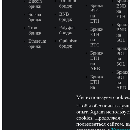
Arbitrum
Бридж
Bitcoin
Бридж
бридж
BNB
бридж
BTC
на
BNB
Solana
на
ETH
бридж
бридж
ETH
Бридж
Polygon
Tron
Бридж
BNB
бридж
бридж
ETH
на
на
SOL
Optimism
Ethereum
BTC
бридж
бридж
Бридж
Бридж
POL
ETH
на
на
SOL
ARB
Бридж
Бридж
SOL
ETH
на
на
ARB
SOL
Бридж
Мы используем cookies
ETH
Чтобы обеспечить луч
на
опыт, Xgram используе
BNB
cookies. Продолжая
пользоваться сайтом, в