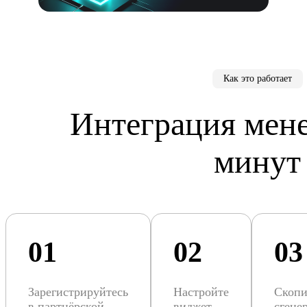
Как это работает
Интеграция мене
минут
01
02
03
Зарегистрируйтесь
Настройте
Скопи
в партнёрской
виджет
сгене