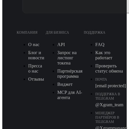
КОМПАНИЯ
ДЛЯ БИЗНЕСА
ПОДДЕРЖКА
О нас
API
FAQ
Блог и
Запрос на
Как это
новости
листинг
работает
токена
Пресса
Проверить
о нас
Партнёрская
статус обмена
программа
Отзывы
ПОЧТА
Виджет
[email protected]
MCP для AI-
ПОДДЕРЖКА В
агента
TELEGRAM
@Xgram_team
МЕНЕДЖЕР
ПАРТНЁРОВ В
TELEGRAM
@Xgrammanager