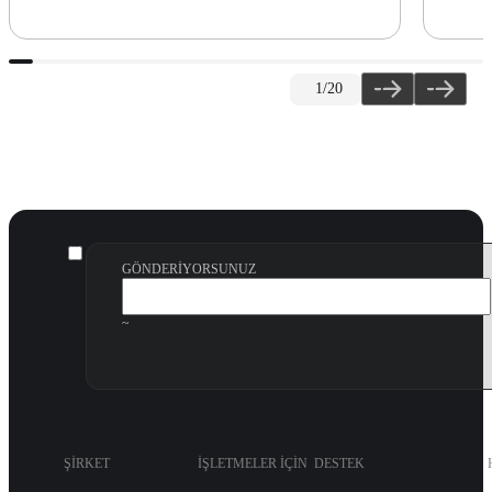
1
/20
GÖNDERIYORSUNUZ
~
ŞIRKET
İŞLETMELER IÇIN
DESTEK