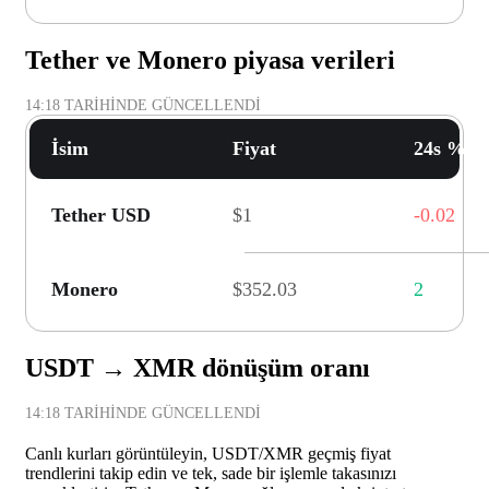
Tether ve Monero piyasa verileri
14:18
TARIHINDE GÜNCELLENDI
İsim
Fiyat
24s % D
Tether USD
$1
-0.02
Monero
$352.03
2
USDT → XMR dönüşüm oranı
14:18
TARIHINDE GÜNCELLENDI
Canlı kurları görüntüleyin, USDT/XMR geçmiş fiyat
trendlerini takip edin ve tek, sade bir işlemle takasınızı