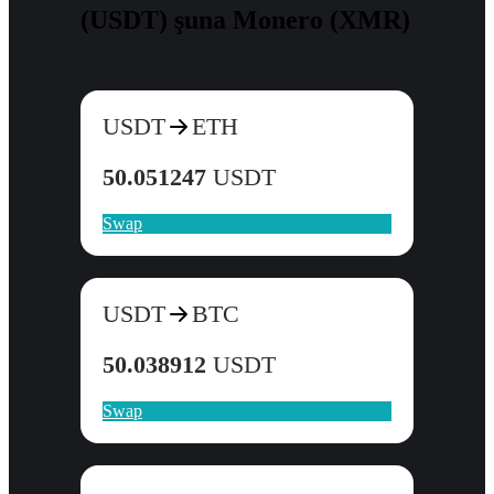
(USDT) şuna Monero (XMR)
USDT
ETH
50.051247
USDT
Swap
USDT
BTC
50.038912
USDT
Swap