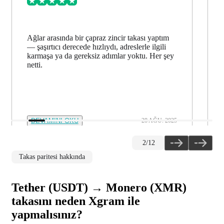
Ağlar arasında bir çapraz zincir takası yaptım
— şaşırtıcı derecede hızlıydı, adreslerle ilgili
karmaşa ya da gereksiz adımlar yoktu. Her şey
netti.
DEVAMINI OKU
28 AĞU. 2025
2
/
12
Takas paritesi hakkında
Tether (USDT) → Monero (XMR)
takasını neden Xgram ile
yapmalısınız?