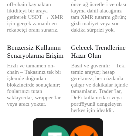
off-chain kaynaktan
önce ağ ücretleri ve olası
likiditeyi bir araya
kayma dahil alacağınız
getirerek USDT → XMR
tam XMR tutarını görün;
için gerçek zamanlı en
gizli maliyet veya son
rekabetçi oranı sunarız.
dakika sürprizi yok.
Benzersiz Kullanım
Gelecek Trendlerine
Senaryolarına Erişim
Hazır Olun
Hızlı ve tamamen on-
Basit ve güvenilir – Tek,
chain – Takasınız tek bir
temiz arayüz; hesap
işlemde doğrudan
gerekmez; her cüzdanla
blokzincirde sonuçlanır;
çalışır ve dakikalar içinde
fonlarınızı tutan
tamamlanır. Trader’lar,
saklayıcılar, wrapper’lar
DeFi kullanıcıları veya
veya aracı yoktur.
portföyünü dengeleyen
herkes için idealdir.