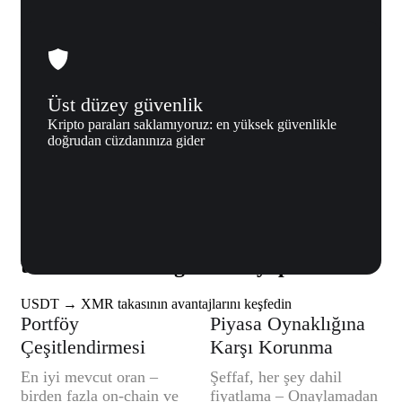
Üst düzey güvenlik
Kripto paraları saklamıyoruz: en yüksek güvenlikle
doğrudan cüzdanınıza gider
Neden biz
Tether (USDT) → Monero (XMR)
takasını neden Xgram ile yapmalısınız
USDT → XMR takasının avantajlarını keşfedin
Portföy
Piyasa Oynaklığına
Çeşitlendirmesi
Karşı Korunma
En iyi mevcut oran –
Şeffaf, her şey dahil
birden fazla on-chain ve
fiyatlama – Onaylamadan