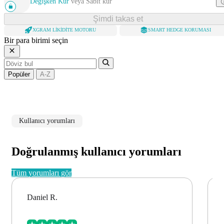
Değişken Kur
veya
Sabit kur
Şimdi takas et
XGRAM LIKIDITE MOTORU
SMART HEDGE KORUMASI
Bir para birimi seçin
Popüler
A-Z
Kullanıcı yorumları
Doğrulanmış kullanıcı yorumları
Tüm yorumları gör
Daniel R.