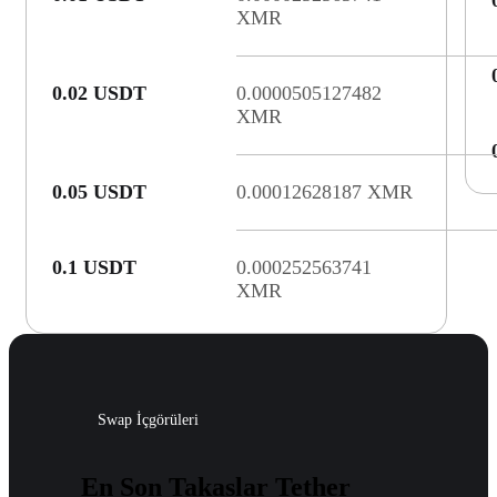
XMR
0.02 USDT
0.0000505127482
XMR
0.05 USDT
0.00012628187 XMR
0.1 USDT
0.000252563741
XMR
Swap İçgörüleri
En Son Takaslar Tether