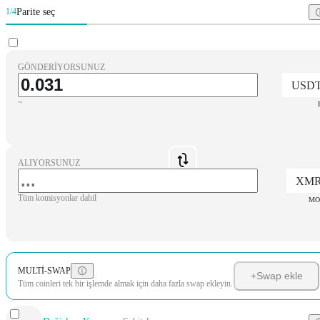
Parite seç
1/4
GÖNDERIYORSUNUZ
USD
~
ALIYORSUNUZ
XM
Tüm komisyonlar dahil
MO
MULTI-SWAP
+
Swap ekle
Tüm coinleri tek bir işlemde almak için daha fazla swap ekleyin.