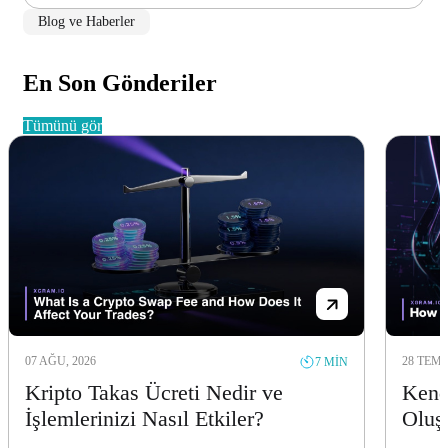
Blog ve Haberler
En Son Gönderiler
tümünü gör
07 AĞU, 2026
28 TEM,
7 MIN
Kripto Takas Ücreti Nedir ve
Kend
İşlemlerinizi Nasıl Etkiler?
Oluş