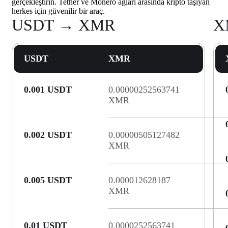
gerçekleştirin. Tether ve Monero ağları arasında kripto taşıyan
herkes için güvenilir bir araç.
USDT → XMR
X
USDT
XMR
0.001 USDT
0.00000252563741
XMR
0.002 USDT
0.00000505127482
XMR
0.005 USDT
0.000012628187
XMR
0.01 USDT
0.0000252563741