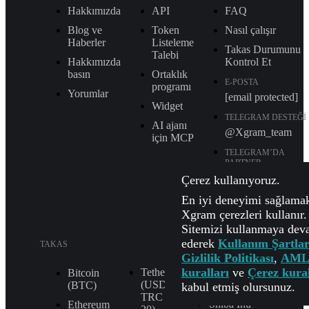
Hakkımızda
API
FAQ
Blog ve
Token
Nasıl çalışır
Haberler
Listeleme
Takas Durumunu
Talebi
Hakkımızda
Kontrol Et
basın
Ortaklık
E-POSTA
programı
Yorumlar
[email protected]
Widget
TELEGRAM DESTEĞI
AI ajanı
@Xgram_team
için MCP
TELEGRAM’DA
PARTNER
YÖNETICISI
Çerez kullanıyoruz.
@Xgrammanager
En iyi deneyimi sağlamak
Xgram çerezleri kullanır.
Sitemizi kullanmaya de
ederek
Kullanım Şartlar
TAKAS
Gizlilik Politikası
,
AML
kuralları
ve
Çerez kural
Tether
XRP
Bitcoin
(USDT
(XRP)
(BTC)
kabul etmiş olursunuz.
TRС
Shiba Inu
Ethereum