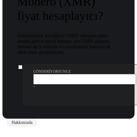
Monero (XMR)
fiyat hesaplayıcı?
Dönüştürmek istediğiniz USDT miktarını girin;
anında güncel döviz kurunu, tam XMR çıktısını,
tahmini ağ ücretlerini ve cüzdanınıza yansıyacak
nihai tutarı görüntüleyin.
GÖNDERIYORSUNUZ
~
Hakkımızda