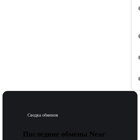
Сводка обменов
Последние обмены Near