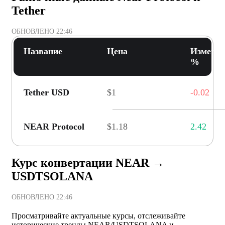
Tether
ОБНОВЛЕНО
22:46
Название
Цена
Изменени
%
Tether USD
$1
-0.02
NEAR Protocol
$1.18
2.42
Курс конвертации NEAR →
USDTSOLANA
ОБНОВЛЕНО
22:46
Просматривайте актуальные курсы, отслеживайте
исторические тренды NEAR/USDTSOLANA и