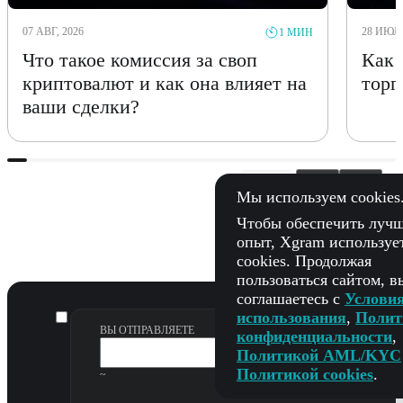
07 АВГ, 2026
28 ИЮЛЬ
1 МИН
Что такое комиссия за своп
Как 
криптовалют и как она влияет на
торг
ваши сделки?
1
/20
Мы используем cookies
Чтобы обеспечить луч
опыт, Xgram используе
cookies. Продолжая
пользоваться сайтом, в
соглашаетесь с
Услови
использования
,
Полит
ВЫ ОТПРАВЛЯЕТЕ
конфиденциальности
,
Политикой AML/KYC
Политикой cookies
.
~