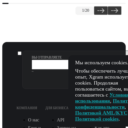
1
/20
ВЫ ОТПРАВЛЯЕТЕ
Мы используем cookies
Чтобы обеспечить луч
~
опыт, Xgram используе
cookies. Продолжая
пользоваться сайтом, в
соглашаетесь с
Услови
использования
,
Полит
конфиденциальности
,
КОМПАНИЯ
ДЛЯ БИЗНЕСА
ПОДДЕРЖКА
Политикой AML/KYC
Политикой cookies
.
О нас
API
FAQ
Блог и
Запрос на
Как это