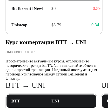
BitTorrent [New]
$0
-0.59
Uniswap
$3.79
0.34
Курс конвертации BTT → UNI
ОБНОВЛЕНО
03:07
Просматривайте актуальные курсы, отслеживайте
исторические тренды BTT/UNI и выполняйте обмен в
одной простой транзакции. Надёжный инструмент для
перевода криптовалют между сетями BitTorrent и
Uniswap.
BTT → UNI
U
BTT
UNI