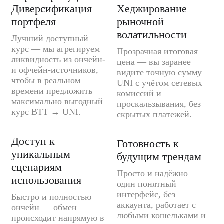
Диверсификация
Хеджирование
портфеля
рыночной
волатильности
Лучший доступный
курс — мы агрегируем
Прозрачная итоговая
ликвидность из ончейн-
цена — вы заранее
и офчейн-источников,
видите точную сумму
чтобы в реальном
UNI с учётом сетевых
времени предложить
комиссий и
максимально выгодный
проскальзывания, без
курс BTT → UNI.
скрытых платежей.
Доступ к
Готовность к
уникальным
будущим трендам
сценариям
Просто и надёжно —
использования
один понятный
интерфейс, без
Быстро и полностью
аккаунта, работает с
ончейн — обмен
любыми кошельками и
происходит напрямую в