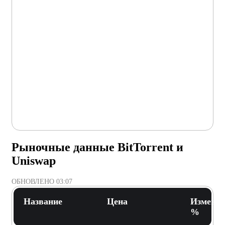
Рыночные данные BitTorrent и
Uniswap
ОБНОВЛЕНО
03:07
Название
Цена
Изменени
%