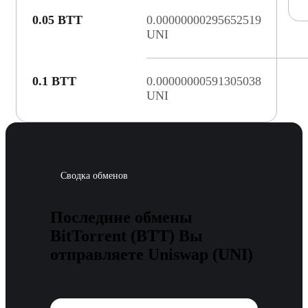
0.05 BTT
0.00000000295652519
UNI
0.1 BTT
0.00000000591305038
UNI
Сводка обменов
Последние обмены
BitTorrent (BTT) Вы
отправляете Uniswap (UNI)