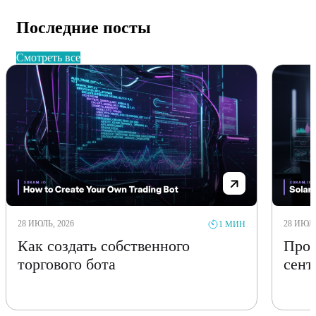
Последние посты
смотреть все
28 ИЮЛЬ, 2026
28 ИЮЛЬ
1 МИН
Как создать собственного
Прог
торгового бота
сент