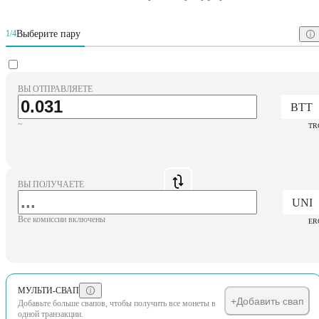
Выберите пару
1/4
ВЫ ОТПРАВЛЯЕТЕ
BTT
~
TR
ВЫ ПОЛУЧАЕТЕ
UNI
Все комиссии включены
ER
МУЛЬТИ-СВАП
+
Добавить свап
Добавьте больше свапов, чтобы получить все монеты в
одной транзакции.