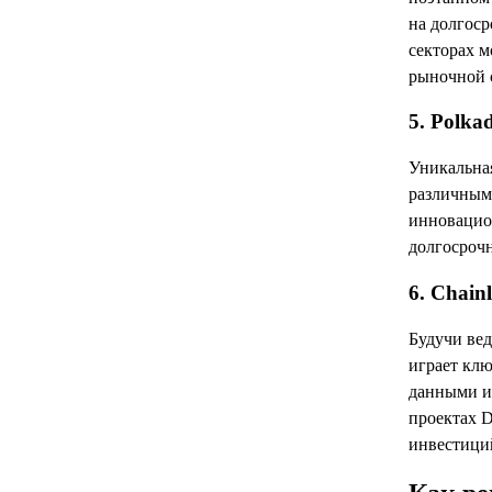
на долгоср
секторах м
рыночной 
5. Polka
Уникальная
различным 
инновацио
долгосроч
6. Chain
Будучи вед
играет клю
данными из
проектах D
инвестици