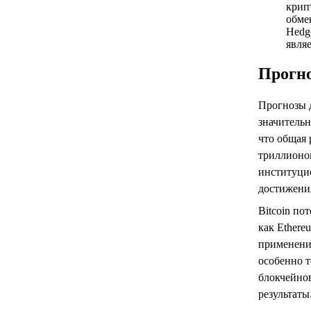
крип
обме
Hedg
явля
Прогно
Прогнозы 
значитель
что общая 
триллионов
институци
достижени
Bitcoin по
как Ethere
применения
особенно т
блокчейнов
результаты