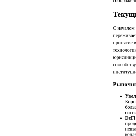
соображен
Текущ
С началом
переживае
принятие 
технологии
юрисдикция
способству
институци
Рыночны
Увел
Корп
боль
сигн
DeFi
прод
невз
колл