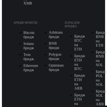
XMR
БРИДЖ МОНЕТЫ
ПАРЫ ДЛЯ
БРИДЖА
Arbitrum
Бридж
Bitcoin
Бридж
бридж
BNB
бридж
BTC
на
BNB
Solana
на
ETH
бридж
бридж
ETH
Бридж
Polygon
Tron
Бридж
BNB
бридж
бридж
ETH
на
на
SOL
Optimism
Ethereum
BTC
бридж
бридж
Бридж
Бридж
POL
ETH
на
на
SOL
ARB
Бридж
Бридж
SOL
ETH
на
на
ARB