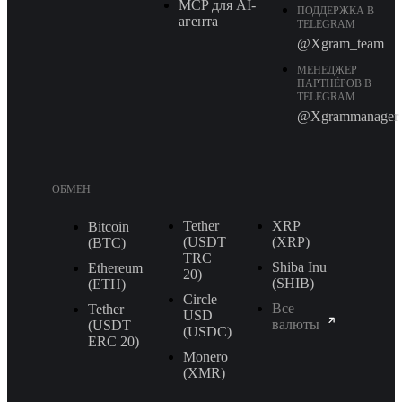
MCP для AI-
ПОДДЕРЖКА В
агента
TELEGRAM
@Xgram_team
МЕНЕДЖЕР
ПАРТНЁРОВ В
TELEGRAM
@Xgrammanager
ОБМЕН
Tether
XRP
Bitcoin
(USDT
(XRP)
(BTC)
TRС
Shiba Inu
Ethereum
20)
(SHIB)
(ETH)
Circle
Все
Tether
USD
валюты
(USDT
(USDC)
ERС 20)
Monero
(XMR)