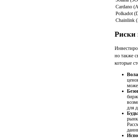
Cardano (
Polkadot 
Chainlink 
Риски 
Инвестиро
но также с
которые ст
Вола
цено
може
Безо
бирж
возм
для 
Будь
рынк
Расс
данн
Испо