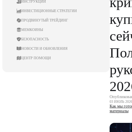
кри
ИНСТРУКЦИИ
ИНВЕСТИЦИОННЫЕ СТРАТЕГИИ
куп
ПРОДВИНУТЫЙ ТРЕЙДИНГ
МЕМКОИНЫ
сей
БЕЗОПАСНОСТЬ
По
НОВОСТИ И ОБНОВЛЕНИЯ
ЦЕНТР ПОМОЩИ
рук
202
Опубликова
03 ИЮЛЬ 202
Как мы гот
материалы