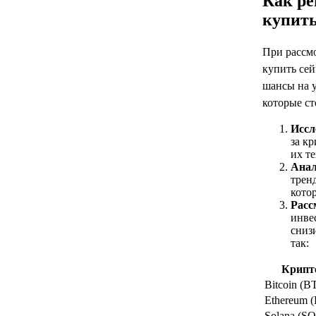
Как ре
купить
При рассм
купить сей
шансы на 
которые ст
Иссл
за к
их т
Анал
трен
кото
Расс
инве
сниз
так:
Крипт
Bitcoin (B
Ethereum 
Solana (S