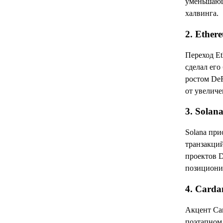
уменьшающ
халвинга.
2. Ether
Переход Et
сделал его
ростом DeF
от увеличе
3. Solan
Solana при
транзакций
проектов D
позиционир
4. Card
Акцент Car
поэтапном