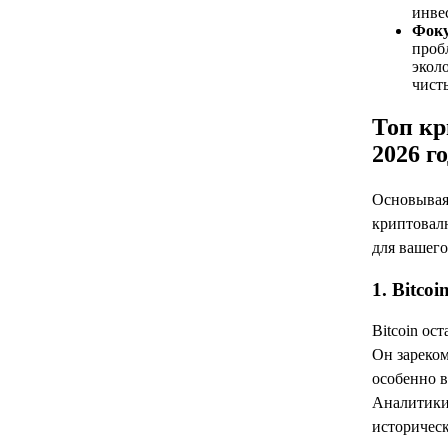
инве
Фоку
проб
экол
чист
Топ кр
2026 г
Основываяс
криптовал
для вашег
1. Bitcoi
Bitcoin ос
Он зареком
особенно 
Аналитики 
историческ