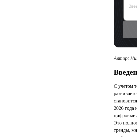
Автор: Ни
Введе
С учетом т
развиваетс
становится
2026 года
цифровые а
Это полно
тренды, м