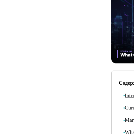
Содер
Intr
Cur
Mar
Wha