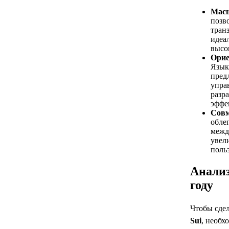
Масш
позв
транз
идеа
высо
Орие
Язык
пред
упра
разр
эффе
Совм
обле
межд
увел
поль
Анализ
году
Чтобы сде
Sui
, необх