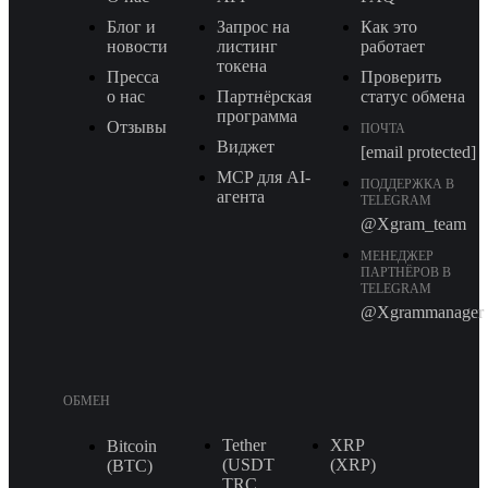
Блог и
Запрос на
Как это
новости
листинг
работает
токена
Пресса
Проверить
о нас
Партнёрская
статус обмена
программа
Отзывы
ПОЧТА
Виджет
[email protected]
MCP для AI-
ПОДДЕРЖКА В
агента
TELEGRAM
@Xgram_team
МЕНЕДЖЕР
ПАРТНЁРОВ В
TELEGRAM
@Xgrammanager
ОБМЕН
Tether
XRP
Bitcoin
(USDT
(XRP)
(BTC)
TRС