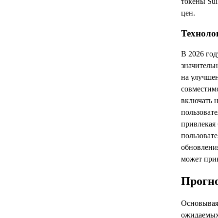
токены Sui
цен.
Техноло
В 2026 год
значитель
на улучше
совместимо
включать 
пользовате
привлекая 
пользовате
обновления
может прив
Прогно
Основывая
ожидаемых 