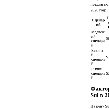
предлагаю
2026 год:
Сценар
ий
Медвеж
ий
$
сценари
й
Базовы
й
$
сценари
й
Бычий
сценари
$
й
Факто
Sui в 2
На цену Su