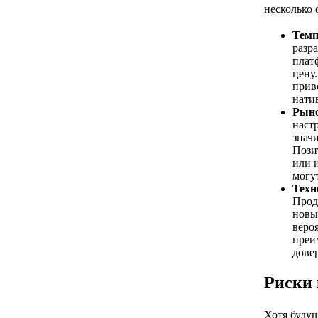
несколько 
Темп
разр
плат
цену
прив
нати
Рыно
наст
значи
Пози
или 
могу
Техн
Прод
новы
веро
преи
дове
Риски 
Хотя буду