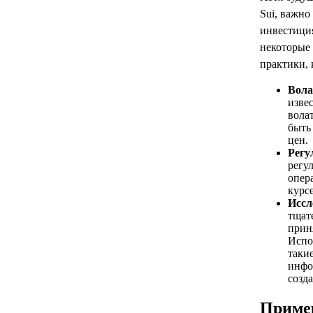
Sui, важно
инвестици
некоторые
практики, 
Вола
изве
вола
быть
цен.
Регу
регу
опер
курс
Иссл
тщат
прин
Испо
такие
инфо
созда
Приме