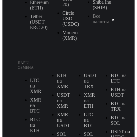
Shiba Inu
Ethereum
20)
(SHIB)
(ETH)
Circle
Все
Tether
USD
валюты
(USDT
(USDC)
ERС 20)
Monero
(XMR)
ПАРЫ
ОБМЕНА
ETH
USDT
BTC на
LTC
на
на
LTC
на
XMR
TRX
ETH на
XMR
USDT
XMR
USDT
XMR
на
на
BTC на
на
XMR
ETH
TRX
BTC
XMR
LTC
BTC на
BTC
на
на
SOL
на
USDT
BTC
ETH
USDT на
SOL
SOL