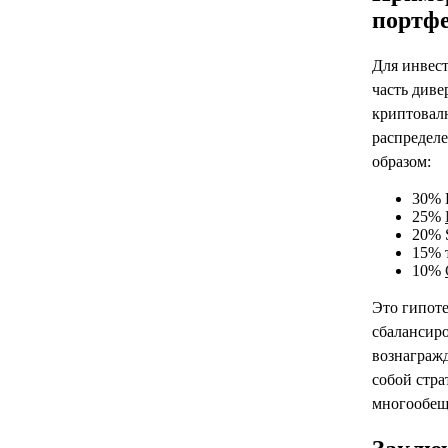
портф
Для инвест
часть див
криптовал
распредел
образом:
30% B
25%
20% 
15% 
10%
Это гипоте
сбалансир
вознагражд
собой стр
многообещ