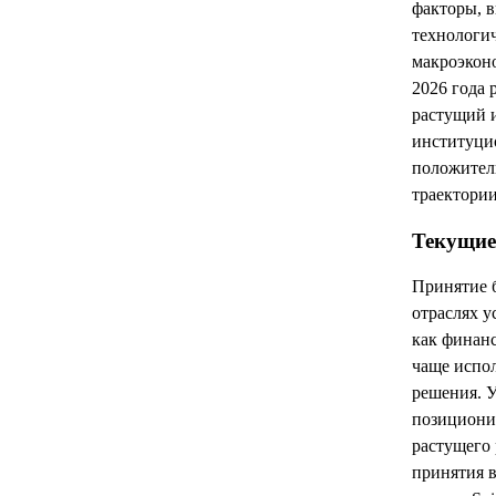
факторы, 
технологич
макроэконо
2026 года
растущий 
институци
положитель
траектории
Текущие
Принятие 
отраслях у
как финанс
чаще испо
решения. 
позиционир
растущего
принятия в