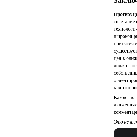
Заклю
Прогноз ц
сочетание 
технологи
широкой р
принятия 
существует
цен в бли
должны ос
собственн
ориентиро
криптопро
Каковы ва
движениях
комментар
Это не фи