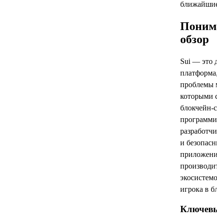
ближайшие
Понима
обзор
Sui — это 
платформа,
проблемы 
которыми 
блокчейн-с
программи
разработч
и безопас
приложения
производит
экосистемо
игрока в б
Ключевы