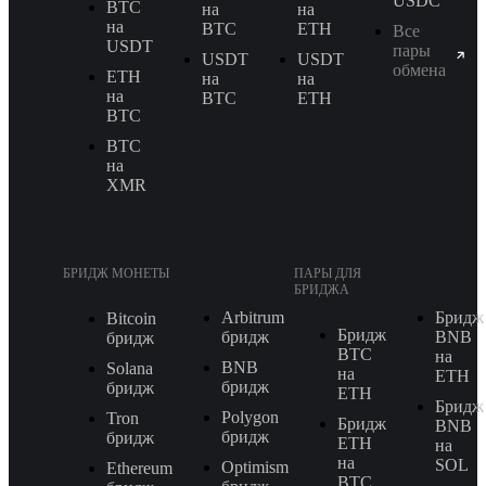
USDC
BTC
на
на
на
BTC
ETH
Все
USDT
пары
USDT
USDT
обмена
ETH
на
на
на
BTC
ETH
BTC
BTC
на
XMR
БРИДЖ МОНЕТЫ
ПАРЫ ДЛЯ
БРИДЖА
Arbitrum
Бридж
Bitcoin
Бридж
бридж
BNB
бридж
BTC
на
BNB
Solana
на
ETH
бридж
бридж
ETH
Бридж
Polygon
Tron
Бридж
BNB
бридж
бридж
ETH
на
на
SOL
Optimism
Ethereum
BTC