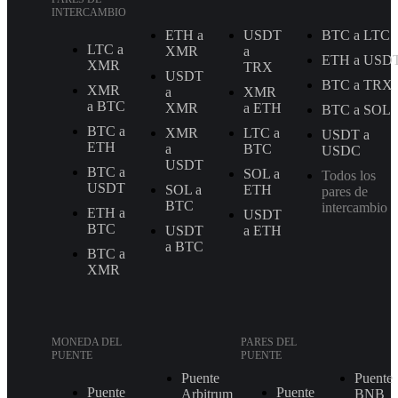
INTERCAMBIO
ETH a
USDT
BTC a LTC
LTC a
XMR
a
ETH a USD
XMR
TRX
USDT
BTC a TRX
XMR
a
XMR
a BTC
XMR
a ETH
BTC a SOL
BTC a
XMR
LTC a
USDT a
ETH
a
BTC
USDC
USDT
BTC a
SOL a
Todos los
USDT
SOL a
ETH
pares de
BTC
intercambio
ETH a
USDT
BTC
USDT
a ETH
a BTC
BTC a
XMR
MONEDA DEL
PARES DEL
PUENTE
PUENTE
Puente
Puente
Puente
Puente
Arbitrum
BNB