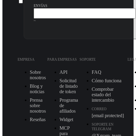
ENVÍAS
~
EMPRESA
PARA EMPRESAS
SOPORTE
LEG
Sobre
API
FAQ
nosotros
Solicitud
Cómo funciona
Blog y
de listado
Comprobar
noticias
de token
estado del
Prensa
Programa
intercambio
sobre
de
CORREO
nosotros
afiliados
[email protected]
Reseñas
Widget
SOPORTE EN
MCP
TELEGRAM
para
@Xgram_team