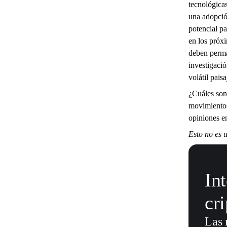
tecnológica
una adopció
potencial pa
en los próx
deben perma
investigaci
volátil pais
¿Cuáles son
movimientos
opiniones e
Esto no es u
In
cr
Las 