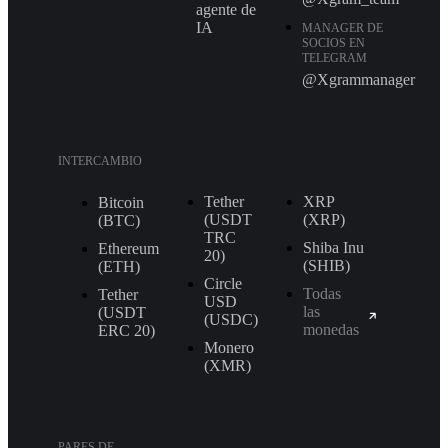
agente de
IA
MANAGER DE
SOCIOS EN
TELEGRAM
@Xgrammanager
INTERCAMBIO
Tether
XRP
Bitcoin
(USDT
(XRP)
(BTC)
TRС
Shiba Inu
Ethereum
20)
(SHIB)
(ETH)
Circle
Todas
Tether
USD
las
(USDT
(USDC)
monedas
ERС 20)
Monero
(XMR)
PARES DE