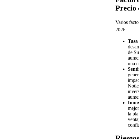
Precio 
Varios facto
2026:
Tasa
desar
de Su
aumen
una m
Sent
gener
impac
Notic
inver
aumen
Innov
mejor
la pl
venta
confi
Riesgos