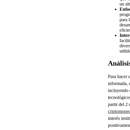
un al
Enfo
progr
para 
desar
eficie
Inter
facil
diver
utili
Análisi
Para hacer
informada, 
incluyendo e
tecnológico
partir del 2
criptomone
interés inst
positivament