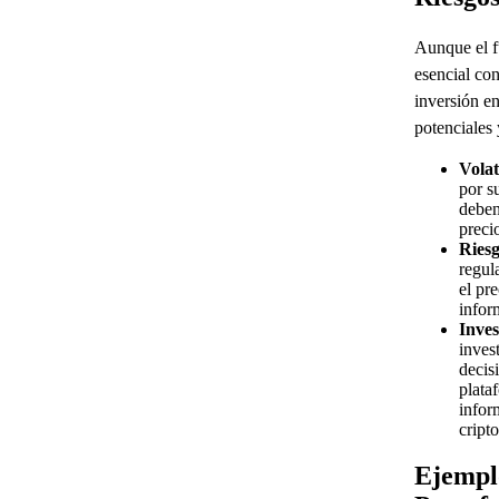
Aunque el f
esencial con
inversión e
potenciales 
Volat
por s
deben
precio
Riesg
regul
el pr
infor
Inves
inves
decis
plata
infor
cript
Ejempl