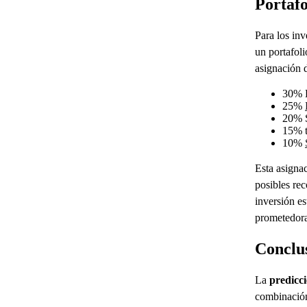
Portafo
Para los in
un portafol
asignación d
30% B
25%
20% 
15% 
10%
Esta asignac
posibles re
inversión es
prometedor
Conclu
La
predicci
combinación