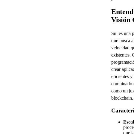
Entend
Visión
Sui es una 
que busca a
velocidad q
existentes. 
programació
crear aplic
eficientes y
combinado c
como un jug
blockchain.
Caracterí
Escal
proce
que l