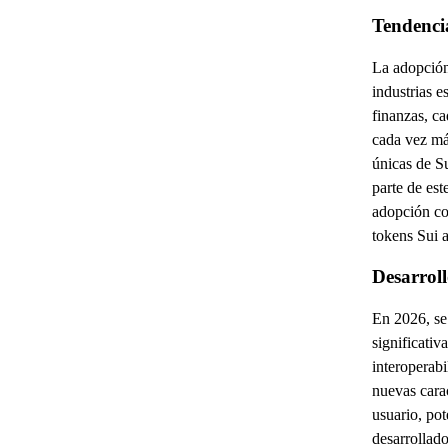
Tendenci
La adopción
industrias e
finanzas, c
cada vez má
únicas de Su
parte de es
adopción co
tokens Sui 
Desarroll
En 2026, se 
significativ
interoperabi
nuevas carac
usuario, po
desarrollado