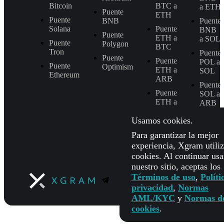
Bitcoin
BTC a
a ETH
Puente
ETH
Puente
BNB
Puente
Solana
Puente
BNB
Puente
ETH a
a SOL
Puente
Polygon
BTC
Tron
Puente
Puente
Puente
POL a
Puente
Optimism
ETH a
SOL
Ethereum
ARB
Puente
Puente
SOL a
ETH a
ARB
SOL
Puente
Usamos cookies.
ETH a
Para garantizar la mejor
BNB
experiencia, Xgram utili
cookies. Al continuar us
nuestro sitio, aceptas los
Términos de uso
,
Políti
privacidad
,
Normas
AML/KYC
y
Normas d
cookies
.