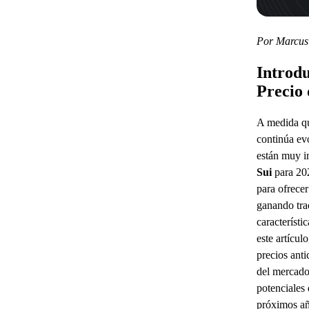
Por Marcus
Introdu
Precio 
A medida qu
continúa ev
están muy i
Sui
para 202
para ofrecer
ganando tra
característi
este artícu
precios anti
del mercado,
potenciales 
próximos añ