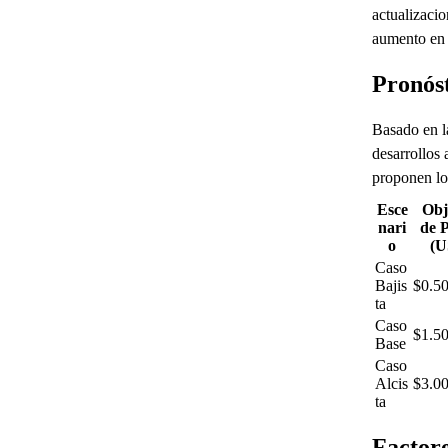
actualizacio
aumento en 
Pronóst
Basado en l
desarrollos 
proponen los
Esce
Obj
nari
de P
o
(U
Caso
Bajis
$0.5
ta
Caso
$1.5
Base
Caso
Alcis
$3.0
ta
Factore