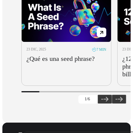
23 DIC, 2025
23 DIC
7 MIN
¿Qué es una seed phrase?
¿12
phr
bill
1
/6