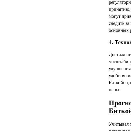
регуляторн
принятию, 
могут при
следить за
основных 
4. Техн
Достижени
масштабиру
улучшения 
удобство и
Биткойна, 
цены.
Прогно
Биткой
Учитывая 