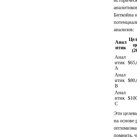
историческ
аналитико
Биткойна н
потенциал
анализов:
Цел
Анал
ц
итик
(2
Анал
итик
$65,
A
Анал
итик
$80,
B
Анал
итик
$100
C
Эти целев
на основе
оптимизма
помнить, ч