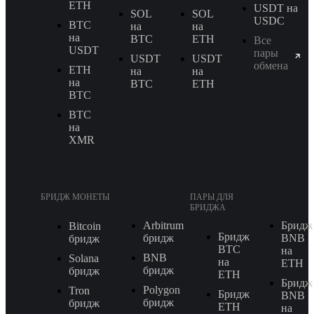
ETH
USDT на
SOL
SOL
USDC
BTC
на
на
на
BTC
ETH
Все
USDT
пары
USDT
USDT
обмена
ETH
на
на
на
BTC
ETH
BTC
BTC
на
XMR
БРИДЖ МОНЕТЫ
ПАРЫ ДЛЯ
БРИДЖА
Arbitrum
Бридж
Bitcoin
Бридж
бридж
BNB
бридж
BTC
на
BNB
Solana
на
ETH
бридж
бридж
ETH
Бридж
Polygon
Tron
Бридж
BNB
бридж
бридж
ETH
на