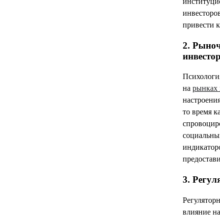
институци
инвесторо
привести к
2. Рыно
инвесто
Психологи
на
рынках
настроения
то время к
спровоцир
социальны
индикатор
предостав
3. Регу
Регуляторн
влияние н