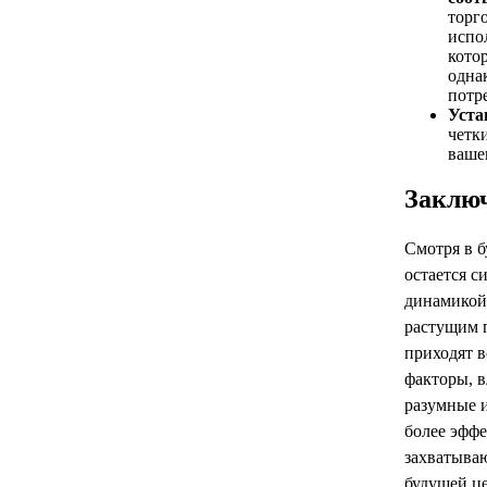
торг
испо
кото
одна
потр
Уста
четк
ваше
Заклю
Смотря в б
остается 
динамикой
растущим 
приходят в
факторы, 
разумные 
более эффе
захватыва
будущей це