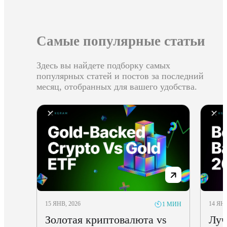
Самые популярные статьи
Здесь вы найдете подборку самых
популярных статей и постов за последний
месяц, отобранных для вашего удобства.
15 ЯНВ, 2026
14 ЯНВ
1 МИН
Золотая криптовалюта vs
Луч