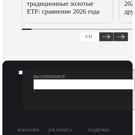
традиционные золотые
202
ETF: сравнение 2026 года
дру
1
/11
ВЫ ОТПРАВЛЯЕТЕ
~
КОМПАНИЯ
ДЛЯ БИЗНЕСА
ПОДДЕРЖКА