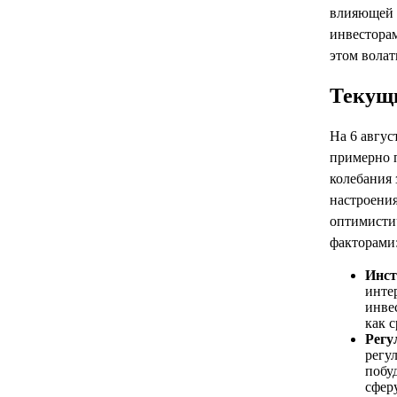
влияющей 
инвестора
этом вола
Текущ
На 6 авгус
примерно п
колебания 
настроения
оптимисти
факторами
Инст
инте
инве
как 
Регу
регу
побу
сферу