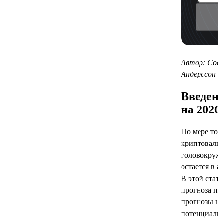
Автор: Со
Андерссон
Введен
на 2026
По мере то
криптовалю
головокру
остается в
В этой ста
прогноза п
прогнозы 
потенциал