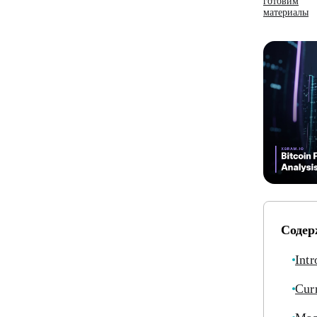
готовим
материалы
Содер
Intr
Cur