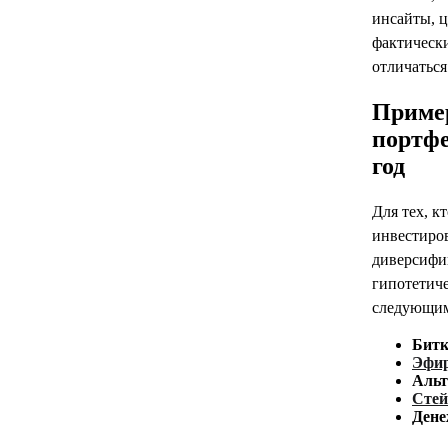
инсайты, ц
фактически
отличаться
Приме
портфе
год
Для тех, к
инвестиров
диверсифиц
гипотетиче
следующим
Битк
Эфи
Альт
Сте
Дене