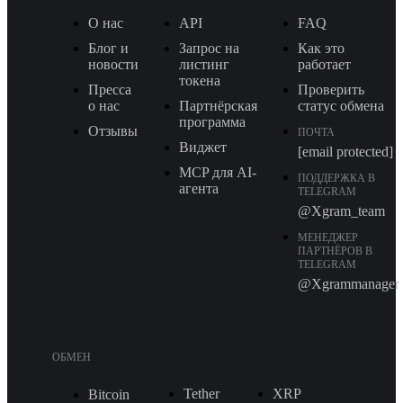
О нас
API
FAQ
Блог и
Запрос на
Как это
новости
листинг
работает
токена
Пресса
Проверить
о нас
Партнёрская
статус обмена
программа
Отзывы
ПОЧТА
Виджет
[email protected]
MCP для AI-
ПОДДЕРЖКА В
агента
TELEGRAM
@Xgram_team
МЕНЕДЖЕР
ПАРТНЁРОВ В
TELEGRAM
@Xgrammanager
ОБМЕН
Tether
XRP
Bitcoin