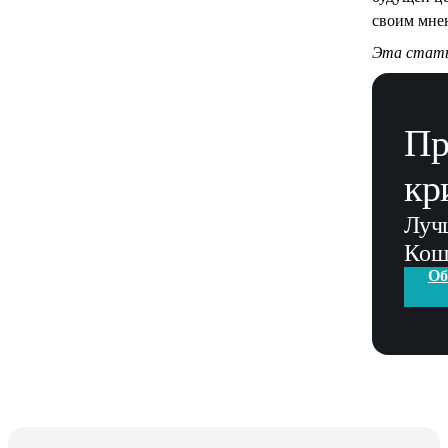
своим мне
Эта стать
Пр
кр
Луч
Кош
Об