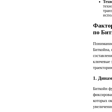
Техн
техн
тран
испо
Факто
по Бит
Понимание
Биткойна, 
составлени
ключевые э
траекторию
1. Дина
Биткойн ф
фиксирован
которых ок
увеличения