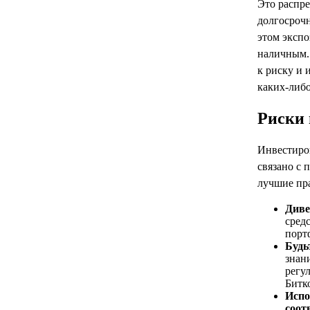
Это распре
долгосроч
этом эксп
наличным.
к риску и
каких-либ
Риски 
Инвестиро
связано с
лучшие пра
Диве
сред
порт
Будь
знан
регу
Битк
Испо
соот