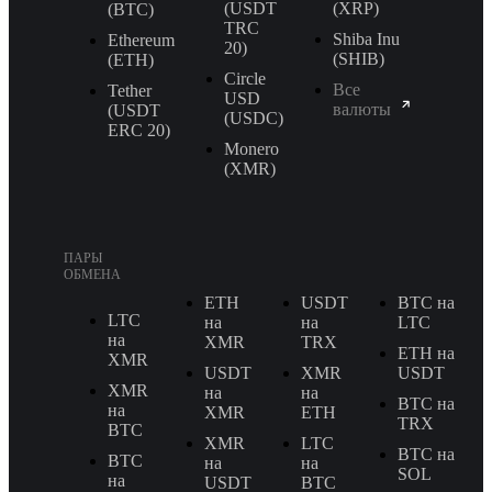
(USDT
(XRP)
(BTC)
TRС
Shiba Inu
Ethereum
20)
(SHIB)
(ETH)
Circle
Все
Tether
USD
валюты
(USDT
(USDC)
ERС 20)
Monero
(XMR)
ПАРЫ
ОБМЕНА
ETH
USDT
BTC на
LTC
на
на
LTC
на
XMR
TRX
ETH на
XMR
USDT
XMR
USDT
XMR
на
на
BTC на
на
XMR
ETH
TRX
BTC
XMR
LTC
BTC на
BTC
на
на
SOL
на
USDT
BTC