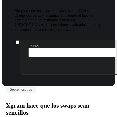
Simplemente introduce la cantidad de RVN que
deseas convertir y visualiza al instante el tipo de
cambio actual, el resultado exacto en
USDCSOLANA, las comisiones estimadas de red y
el monto final acreditado en tu wallet.
ENVÍAS
~
Sobre nosotros
Xgram hace que los swaps sean
sencillos