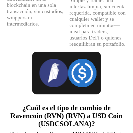
Simple y fiable: una
blockchain en una sola
interfaz limpia, sin cuenta
transacción, sin custodios,
requerida, compatible con
wrappers ni
cualquier wallet y se
intermediarios.
completa en minutos—
ideal para traders,
usuarios DeFi o quienes
reequilibran su portafolio.
¿Cuál es el tipo de cambio de
Ravencoin (RVN) (RVN) a USD Coin
(USDCSOLANA)?