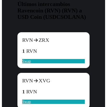
Últimos intercambios
Ravencoin (RVN) (RVN) a
USD Coin (USDCSOLANA)
RVN
ZRX
1
RVN
Swap
RVN
XVG
1
RVN
Swap