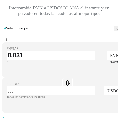
Intercambia RVN a USDCSOLANA al instante y en
privado en todas las cadenas al mejor tipo.
Seleccionar par
1/4
ENVÍAS
RV
~
RAVE
RECIBES
USD
Todas las comisiones incluidas