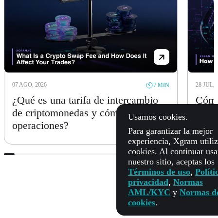
07 AGO, 2026
28 JUL, 
7 MIN
¿Qué es una tarifa de intercambio
Cómo 
de criptomonedas y cómo afecta tus
Usamos cookies.
operaciones?
Para garantizar la mejor
experiencia, Xgram utili
cookies. Al continuar us
nuestro sitio, aceptas los
1
/20
Términos de uso
,
Políti
privacidad
,
Normas
AML/KYC
y
Normas d
cookies
.