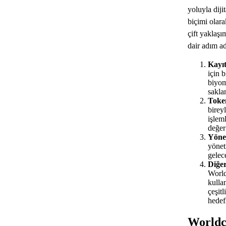
yoluyla diji
biçimi olar
çift yaklaşı
dair adım a
Kayıt
için 
biyom
saklan
Toke
birey
işleml
değer 
Yönet
yönet
gelec
Diğer
World
kulla
çeşitl
hedef
Worldco