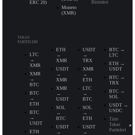
Birimleri
ERС 20)
Monero
(XMR)
TAKAS
PARITELERI
ETH
USDT
BTC →
LTC
→
→
LTC
→
XMR
TRX
ETH →
XMR
USDT
XMR
USDT
XMR
→
→
BTC →
→
XMR
ETH
TRX
BTC
XMR
LTC
BTC →
BTC
→
→
SOL
→
USDT
BTC
ETH
USDT →
SOL
SOL
USDC
BTC
→
→
→
BTC
ETH
Tüm
USDT
Takas
USDT
USDT
Pariteleri
ETH
→
→