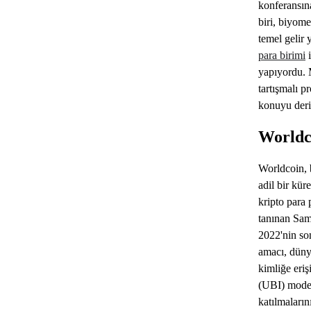
konferansın
biri, biyome
temel gelir
para birimi
i
yapıyordu. 
tartışmalı p
konuyu deri
Worldc
Worldcoin, 
adil bir kü
kripto para 
tanınan Sam
2022'nin son
amacı, dünya
kimliğe eriş
(UBI) model
katılmaların