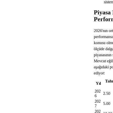
sistem
Piyasa 
Perfor
2026'nın ort
performansı 
konusu olmu
ölçüde dalga
piyasasının 
Mevcut eğil
aşağıdaki po
ediyor:
Tahm
Yıl
202
2.50
6
202
5.00
7
202