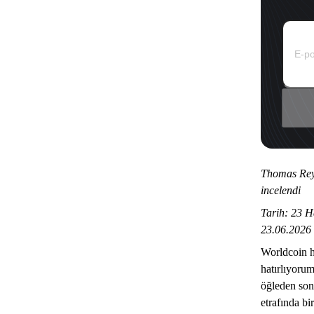
Thomas Reye
incelendi
Tarih: 23 H
23.06.2026
Worldcoin 
hatırlıyorum
öğleden sonr
etrafında bi