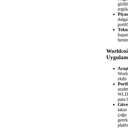
gizlil
regüla
Piya
dalga
portf
Tekno
başar
benim
Worldcoi
Uygulam
Araş
World
ekibi
Portf
azalt
WLD'y
para b
Güven
takas
çoğu 
gerek
platf