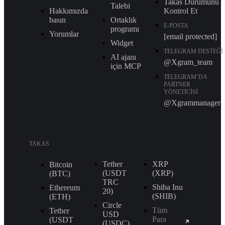
Takas Durumunu
Talebi
Hakkımızda
Kontrol Et
basın
Ortaklık
E-POSTA
programı
Yorumlar
[email protected]
Widget
TELEGRAM DESTEĞI
AI ajanı
@Xgram_team
için MCP
TELEGRAM’DA
PARTNER
YÖNETICISI
@Xgrammanager
TAKAS
Tether
XRP
Bitcoin
(USDT
(XRP)
(BTC)
TRС
Shiba Inu
Ethereum
20)
(SHIB)
(ETH)
Circle
Tüm
Tether
USD
Para
(USDT
(USDC)