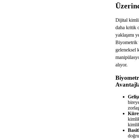
Üzerind
Dijital kim
daha kritik 
yaklaşımı ye
Biyometrik 
geleneksel k
manipülasyon
alıyor.
Biyometr
Avantajl
Geliş
birey
zorlaş
Küres
kimli
kimli
Basit
doğru