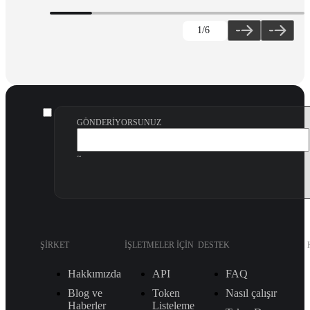
1
/6
GÖNDERIYORSUNUZ
~
ŞIRKET
İŞLETMELER IÇIN
DESTEK
Hakkımızda
API
FAQ
Blog ve
Token
Nasıl çalışır
Haberler
Listeleme