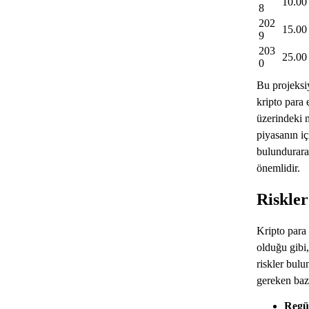
10.00
8
202
15.00
9
203
25.00
0
Bu projeksi
kripto para
üzerindeki 
piyasanın i
bulundurara
önemlidir.
Riskler
Kripto para 
olduğu gibi,
riskler bulu
gereken baz
Regül