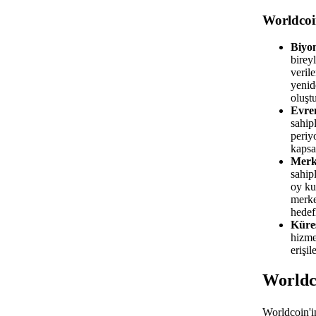
Worldcoin
Biyo
bireyl
veril
yenid
oluştu
Evren
sahip
periy
kapsay
Merke
sahip
oy ku
merke
hedef
Küres
hizme
erişil
Worldco
Worldcoin'i