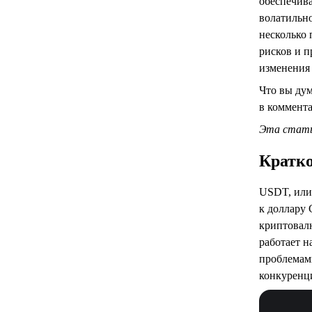
обеспечива
волатильно
несколько 
рисков и п
изменения
Что вы ду
в коммент
Эта стать
Кратко
USDT, или 
к доллару
криптовалю
работает н
проблемами
конкуренц