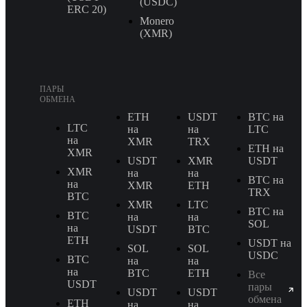
(USDC)
ERС 20)
Monero
(XMR)
ПАРЫ
ОБМЕНА
ETH
USDT
BTC на
LTC
на
на
LTC
на
XMR
TRX
ETH на
XMR
USDT
XMR
USDT
XMR
на
на
BTC на
на
XMR
ETH
TRX
BTC
XMR
LTC
BTC на
BTC
на
на
SOL
на
USDT
BTC
ETH
USDT на
SOL
SOL
USDC
BTC
на
на
на
BTC
ETH
Все
USDT
пары
USDT
USDT
обмена
ETH
на
на