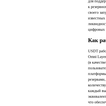
для подде
к резервно
своего зап
известных 
ликвидност
цифровых 
Как ра
USDT работ
Omni Layer
(в качеств
пользовате
платформы
резервами,
количеству
каждый вы
эквивалент
что обеспе