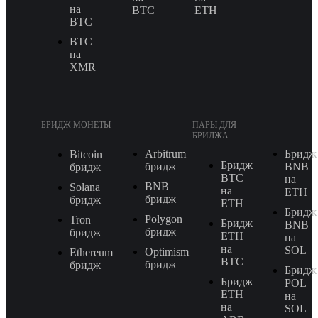
на
BTC
ETH
BTC
BTC
на
XMR
БРИДЖ МОНЕТЫ
ПАРЫ ДЛЯ
БРИДЖА
Arbitrum
Бридж
Bitcoin
Бридж
бридж
BNB
бридж
BTC
на
BNB
Solana
на
ETH
бридж
бридж
ETH
Бридж
Polygon
Tron
Бридж
BNB
бридж
бридж
ETH
на
на
SOL
Optimism
Ethereum
BTC
бридж
бридж
Бридж
Бридж
POL
ETH
на
на
SOL