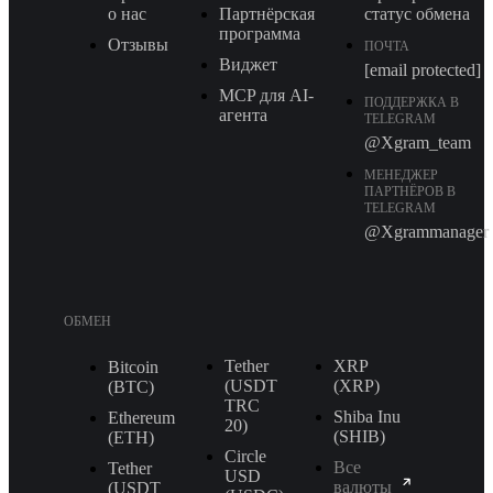
о нас
Партнёрская
статус обмена
программа
Отзывы
ПОЧТА
Виджет
[email protected]
MCP для AI-
ПОДДЕРЖКА В
агента
TELEGRAM
@Xgram_team
МЕНЕДЖЕР
ПАРТНЁРОВ В
TELEGRAM
@Xgrammanager
ОБМЕН
Tether
XRP
Bitcoin
(USDT
(XRP)
(BTC)
TRС
Shiba Inu
Ethereum
20)
(SHIB)
(ETH)
Circle
Все
Tether
USD
валюты
(USDT