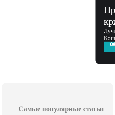
Пр
кр
Луч
Кош
Об
Самые популярные статьи