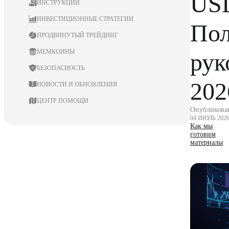
US
ИНСТРУКЦИИ
ИНВЕСТИЦИОННЫЕ СТРАТЕГИИ
По
ПРОДВИНУТЫЙ ТРЕЙДИНГ
МЕМКОИНЫ
рук
БЕЗОПАСНОСТЬ
202
НОВОСТИ И ОБНОВЛЕНИЯ
ЦЕНТР ПОМОЩИ
Опубликова
04 ИЮЛЬ 202
Как мы
готовим
материалы