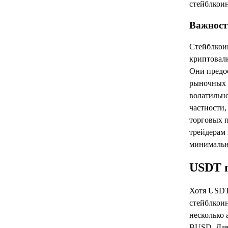
стейблкоин
Важност
Стейблкои
криптовалю
Они предо
рыночных с
волатильно
частности,
торговых п
трейдерам 
минимальн
USDT п
Хотя USDT
стейблкоин
несколько 
BUSD. Дав