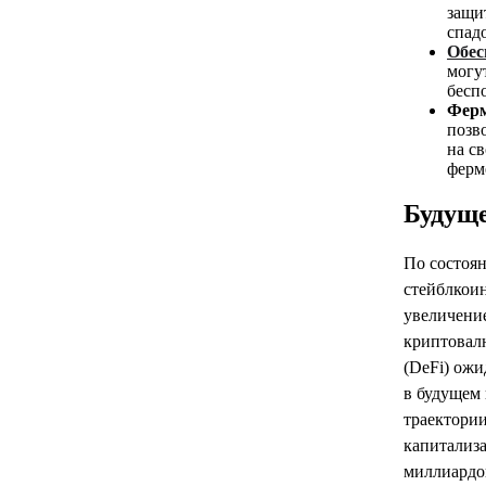
защи
спад
Обес
могу
бесп
Ферм
позв
на с
ферм
Будущ
По состоян
стейблкоин
увеличени
криптовал
(DeFi) ожи
в будущем
траектории
капитализ
миллиардов