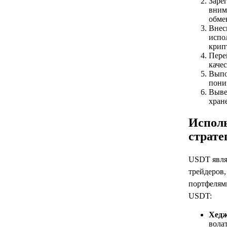
Заре
вним
обме
Внес
испо
крип
Пере
каче
Выпо
пони
Выве
хран
Исполь
страте
USDT явля
трейдеров
портфелями
USDT:
Хедж
вола