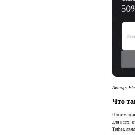
50
Автор: Ele
Что та
Понимани
для всех, 
Tether, яв