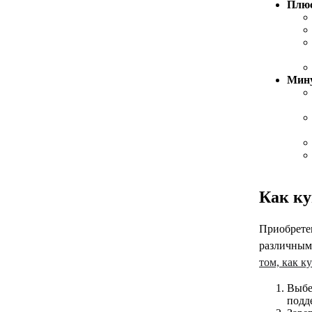
Плю
Мин
Как к
Приобрете
различным
том, как 
Выбе
подд