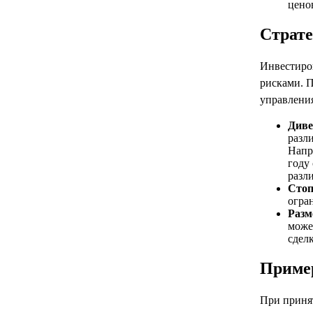
цено
Страте
Инвестиро
рисками. 
управлени
Диве
разл
Напр
году 
разл
Стоп
огра
Разм
може
сделк
Приме
При приня