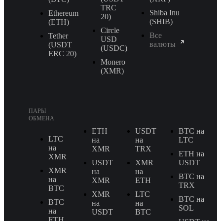
TRС
Shiba Inu
Ethereum
20)
(SHIB)
(ETH)
Circle
Все
Tether
USD
валюты
(USDT
(USDC)
ERС 20)
Monero
(XMR)
ПАРЫ
ОБМЕНА
ETH
USDT
BTC на
LTC
на
на
LTC
на
XMR
TRX
ETH на
XMR
USDT
XMR
USDT
XMR
на
на
BTC на
на
XMR
ETH
TRX
BTC
XMR
LTC
BTC на
BTC
на
на
SOL
на
USDT
BTC
ETH