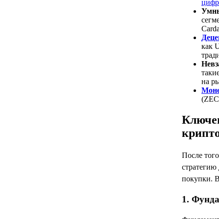
цифр
Умны
сегме
Card
Деце
как 
трад
Невз
таки
на р
Моне
(ZEC
Ключе
крипт
После того
стратегию
покупки. 
1. Фунд