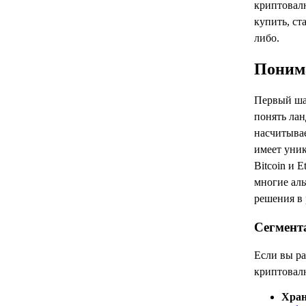
криптовал
купить, ст
либо.
Поним
Первый ша
понять лан
насчитывае
имеет уник
Bitcoin и
многие ал
решения в 
Сегмент
Если вы р
криптовал
Хран