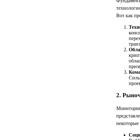
Фундамент
технологи
Вот как пр
Техн
конс
пере
тран
Обла
крип
обла
приз
Кома
Силь
прое
2. Рыно
Мониторин
представл
некоторые
Соци