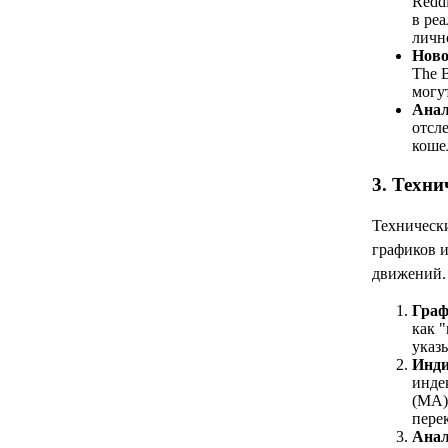
Redd
в ре
личн
Ново
The 
могу
Анал
отсл
коше
3. Техни
Технически
графиков 
движений. 
Граф
как 
указ
Инди
инде
(MA)
пере
Анал