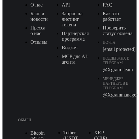
О нас
API
FAQ
Блог и
Запрос на
Как это
новости
листинг
работает
токена
Пресса
Проверить
о нас
Партнёрская
статус обмена
программа
Отзывы
ПОЧТА
Виджет
[email protected]
MCP для AI-
ПОДДЕРЖКА В
агента
TELEGRAM
@Xgram_team
МЕНЕДЖЕР
ПАРТНЁРОВ В
TELEGRAM
@Xgrammanager
ОБМЕН
Tether
XRP
Bitcoin
(USDT
(XRP)
(BTC)