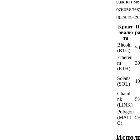
важно име
основе тек
предложенн
Крипт
П
овалю
р
та
Bitcoin
5
(BTC)
Ethereu
m
3
(ETH)
Solana
1
(SOL)
Chainli
nk
5
(LINK)
Polygon
(MATI
5
C)
Исполь