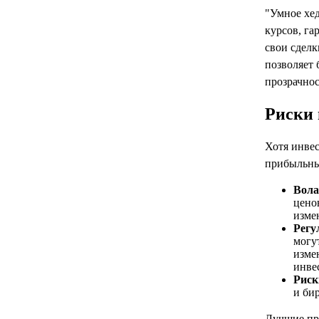
"Умное хе
курсов, га
свои сделк
позволяет 
прозрачнос
Риски 
Хотя инве
прибыльны
Вола
цено
изме
Регу
могу
изме
инве
Риск
и би
Лучшие пр