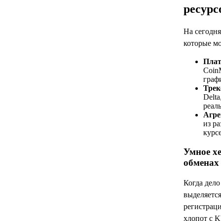
ресурс
На сегодн
которые м
Плат
Coin
граф
Трек
Delt
реал
Агре
из р
курсе
Умное х
обменах
Когда дело
выделяется
регистраци
хлопот с 