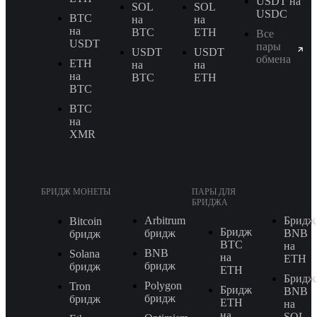
USDT на
SOL
SOL
USDC
BTC
на
на
на
BTC
ETH
Все
USDT
пары
USDT
USDT
обмена
ETH
на
на
на
BTC
ETH
BTC
BTC
на
XMR
БРИДЖ МОНЕТЫ
ПАРЫ ДЛЯ
БРИДЖА
Arbitrum
Бридж
Bitcoin
Бридж
бридж
BNB
бридж
BTC
на
BNB
Solana
на
ETH
бридж
бридж
ETH
Бридж
Polygon
Tron
Бридж
BNB
бридж
бридж
ETH
на
на
SOL