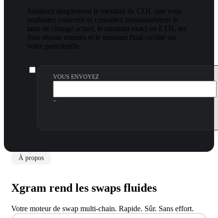
Saisissez simplement le montant de COL que vous
souhaitez convertir et consultez instantanément le
taux de change actuel, le montant exact en ETH, les
frais réseau estimés et le montant final crédité sur
votre portefeuille.
VOUS ENVOYEZ
~
À propos
Xgram rend les swaps fluides
Votre moteur de swap multi-chain. Rapide. Sûr. Sans effort.