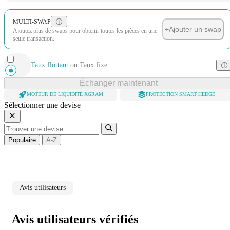
MULTI-SWAP
+
Ajouter un swap
Ajoutez plus de swaps pour obtenir toutes les pièces en une
seule transaction.
Taux flottant
ou
Taux fixe
Échanger maintenant
MOTEUR DE LIQUIDITÉ XGRAM
PROTECTION SMART HEDGE
Sélectionner une devise
Populaire
A-Z
Avis utilisateurs
Avis utilisateurs vérifiés