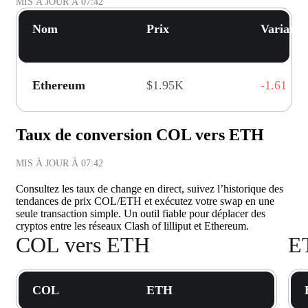
MIS À JOUR À
07:42
Nom
Prix
Variatio
Ethereum
$1.95K
-1.61
Taux de conversion COL vers ETH
MIS À JOUR À
07:42
Consultez les taux de change en direct, suivez l’historique des
tendances de prix COL/ETH et exécutez votre swap en une
seule transaction simple. Un outil fiable pour déplacer des
cryptos entre les réseaux Clash of lilliput et Ethereum.
COL vers ETH
E
COL
ETH