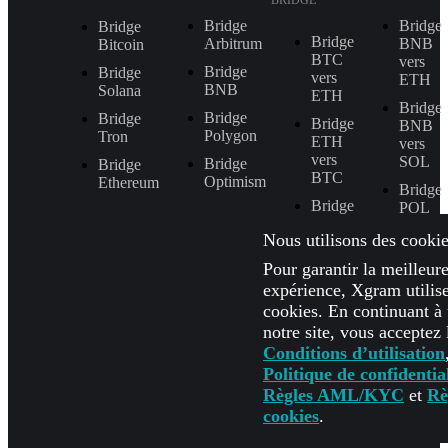
BRIDGE
Bridge
Bridge
Bridge
Bridge
Arbitrum
BNB
Bitcoin
BTC
vers
Bridge
Bridge
vers
ETH
BNB
Solana
ETH
Bridge
Bridge
Bridge
Bridge
BNB
Polygon
Tron
ETH
vers
vers
SOL
Bridge
Bridge
BTC
Optimism
Ethereum
Bridge
Bridge
POL
ETH
vers
Nous utilisons des cookie
vers
SOL
ARB
Pour garantir la meilleur
Bridge
Bridge
expérience, Xgram utilis
SOL
ETH
vers
cookies. En continuant à u
vers
ARB
notre site, vous acceptez 
SOL
Conditions d’utilisation
Bridge
ETH
Politique de confidential
vers
Règles AML/KYC
et
Rè
BNB
cookies
.