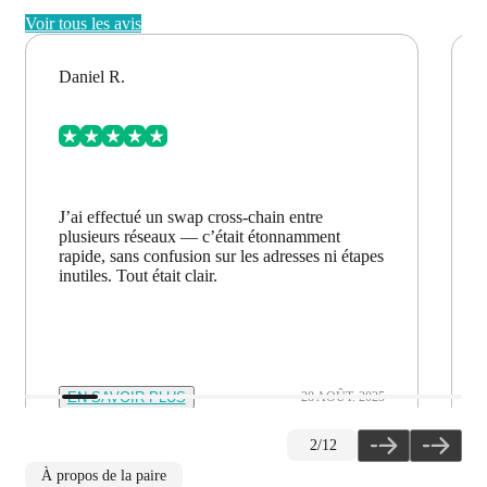
Voir tous les avis
Daniel R.
J’ai effectué un swap cross-chain entre
plusieurs réseaux — c’était étonnamment
rapide, sans confusion sur les adresses ni étapes
inutiles. Tout était clair.
EN SAVOIR PLUS
28 AOÛT. 2025
2
/
12
À propos de la paire