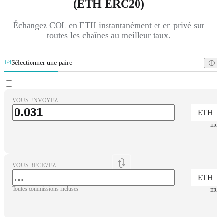
(ETH ERC20)
Échangez COL en ETH instantanément et en privé sur
toutes les chaînes au meilleur taux.
Sélectionner une paire
1/4
VOUS ENVOYEZ
ETH
~
ER
VOUS RECEVEZ
ETH
Toutes commissions incluses
ER