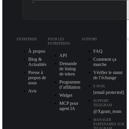
~
ENTREPRISE
POUR LES
SUPPORT
ENTREPRISES
À propos
FAQ
API
Blog &
Comment ça
Demande
Actualités
marche
de listing
Presse à
Vérifier le statut
de token
propos de
de l’échange
Programme
nous
E-MAIL
d’affiliation
Avis
[email protected]
Widget
SUPPORT
MCP pour
TELEGRAM
agent IA
@Xgram_team
MANAGER
PARTENAIRES SUR
TELEGRAM