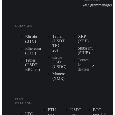
@Xgrammanager
ÉCHANGER
Tether
XRP
Bitcoin
(USDT
(XRP)
(BTC)
TRС
Shiba Inu
Ethereum
20)
(SHIB)
(ETH)
Circle
Toutes
Tether
USD
les
(USDT
(USDC)
devises
ERС 20)
Monero
(XMR)
PAIRES
D’ÉCHANGE
ETH
USDT
BTC
LTC
vers
vers
vers LTC