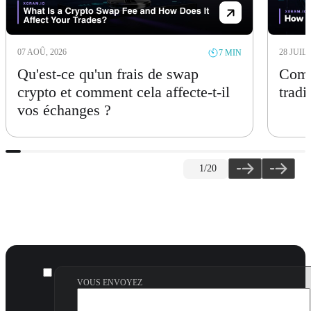
07 AOÛ, 2026
28 JUIL,
7 MIN
Qu'est-ce qu'un frais de swap
Comm
crypto et comment cela affecte-t-il
tradi
vos échanges ?
1
/20
VOUS ENVOYEZ