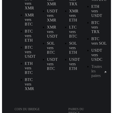
vers
XMR
TRX
ETH
XMR
USDT
XMR
vers
XMR
vers
vers
USDT
vers
XMR
ETH
BTC
BTC
XMR
LTC
vers
BTC
vers
vers
TRX
vers
USDT
BTC
BTC
ETH
SOL
SOL
vers SOL
BTC
vers
vers
USDT
vers
BTC
ETH
vers
USDT
USDT
USDT
USDC
ETH
vers
vers
Toutes
vers
BTC
ETH
les
BTC
paires
BTC
vers
XMR
COIN DU BRIDGE
PAIRES DU