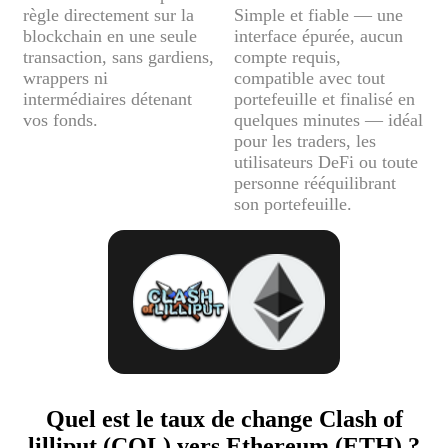
règle directement sur la
Simple et fiable — une
blockchain en une seule
interface épurée, aucun
transaction, sans gardiens,
compte requis,
wrappers ni
compatible avec tout
intermédiaires détenant
portefeuille et finalisé en
vos fonds.
quelques minutes — idéal
pour les traders, les
utilisateurs DeFi ou toute
personne rééquilibrant
son portefeuille.
Quel est le taux de change Clash of
lilliput (COL) vers Ethereum (ETH) ?