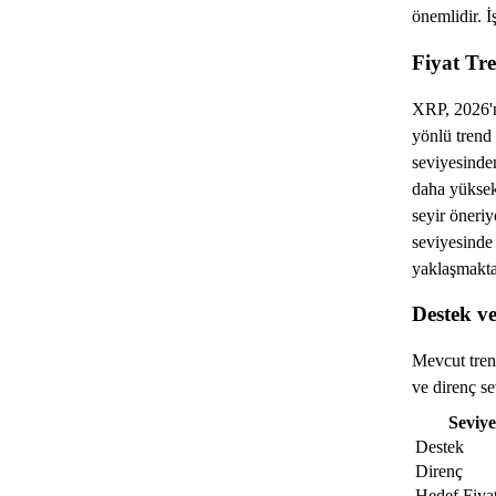
önemlidir. İ
Fiyat Tre
XRP, 2026'nı
yönlü trend
seviyesinde
daha yüksek
seyir öneri
seviyesinde 
yaklaşmakta
Destek ve
Mevcut tren
ve direnç se
Seviye
Destek
Direnç
Hedef Fiya