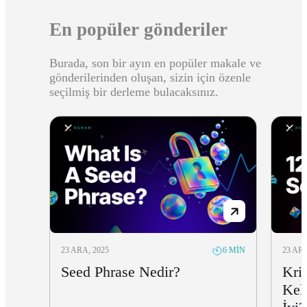
En popüler gönderiler
Burada, son bir ayın en popüler makale ve
gönderilerinden oluşan, sizin için özenle
seçilmiş bir derleme bulacaksınız.
23 ARA, 2025
23 ARA
6 MIN
Seed Phrase Nedir?
Kri
Kel