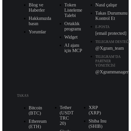
Blog ve
Token
Nasıl çalışır
Haberler
Listeleme
Takas Durumunu
Talebi
Hakkımızda
Kontrol Et
basın
Ortaklık
E-POSTA
programı
Yorumlar
[email protected]
Widget
TELEGRAM DESTEĞI
AI ajanı
@Xgram_team
için MCP
TELEGRAM’DA
PARTNER
YÖNETICISI
@Xgrammanager
TAKAS
Tether
XRP
Bitcoin
(USDT
(XRP)
(BTC)
TRС
Shiba Inu
Ethereum
20)
(SHIB)
(ETH)