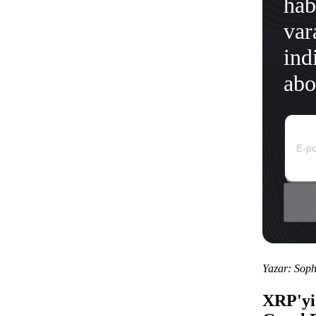
hab
var
ind
abo
Yazar: Soph
XRP'yi