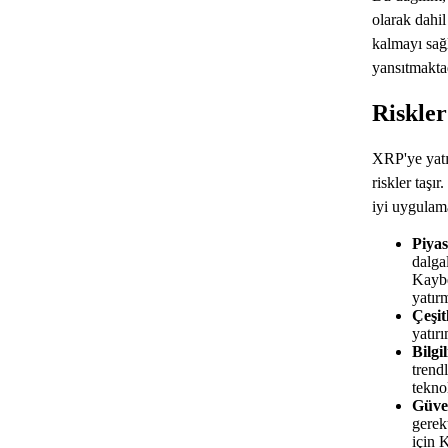
olarak dahil
kalmayı sağ
yansıtmaktad
Riskler
XRP'ye yatı
riskler taşı
iyi uygulam
Piya
dalga
Kaybe
yatır
Çeşit
yatırı
Bilgi
trendl
tekno
Güven
gerek
için 