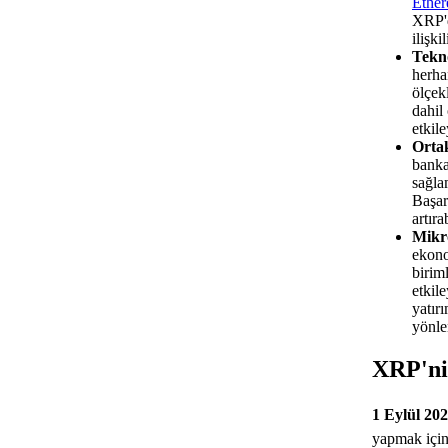
Ethe
XRP'd
ilişkil
Tekno
herha
ölçekl
dahil
etkile
Ortak
banka
sağla
Başar
artırab
Mikr
ekono
biriml
etkile
yatırı
yönlen
XRP'ni
1 Eylül 20
yapmak için