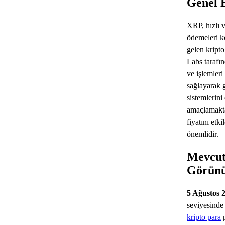
Genel 
XRP, hızlı v
ödemeleri ko
gelen kripto
Labs tarafın
ve işlemleri
sağlayarak 
sistemlerini
amaçlamakt
fiyatını etk
önemlidir.
Mevcut
Görün
5 Ağustos 
seviyesinde
kripto para
p