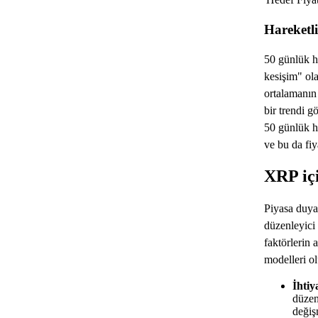
Hareketl
50 günlük ha
kesişim" ola
ortalamanın
bir trendi g
50 günlük h
ve bu da fiy
XRP iç
Piyasa duyar
düzenleyici 
faktörlerin 
modelleri ol
İhtiy
düzen
değiş