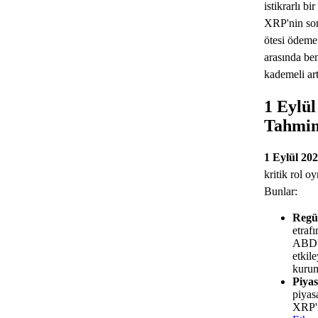
istikrarlı b
XRP'nin son 
ötesi ödeme
arasında be
kademeli art
1 Eylül
Tahmin
1 Eylül 20
kritik rol o
Bunlar:
Regül
etraf
ABD'd
etkil
kurum
Piyas
piyas
XRP'n