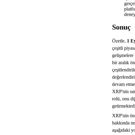
gerçe
platf
deney
Sonuç
Özetle,
1 E
çeşitli piya
gelişmelere 
bir aralık ö
çeşitlendiri
değerlendir
devam etmeli
XRP'nin sını
rolü, onu di
getirmektedi
XRP'nin önü
hakkında ne
aşağıdaki y