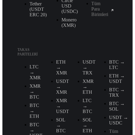
Circle
Tüm
Tether
USD
Para
(USDT
(USDC)
Birimleri
ERС 20)
Monero
(XMR)
TAKAS
PARITELERI
ETH
USDT
BTC →
LTC
→
→
LTC
→
XMR
TRX
ETH →
XMR
USDT
XMR
USDT
XMR
→
→
BTC →
→
XMR
ETH
TRX
BTC
XMR
LTC
BTC →
BTC
→
→
SOL
→
USDT
BTC
ETH
USDT →
SOL
SOL
USDC
BTC
→
→
→
BTC
ETH
Tüm