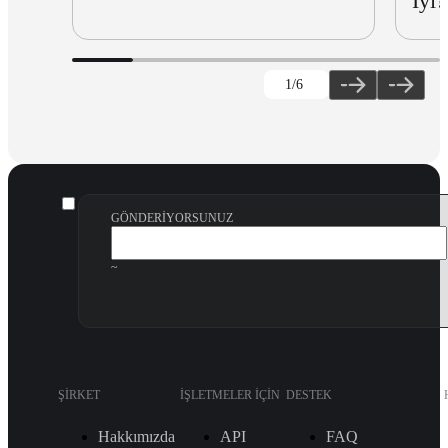
İyi?
1
/6
GÖNDERIYORSUNUZ
~
ŞIRKET
İŞLETMELER IÇIN
DESTEK
Hakkımızda
API
FAQ