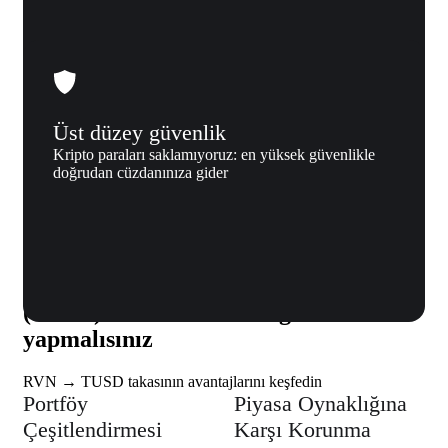
Üst düzey güvenlik
Kripto paraları saklamıyoruz: en yüksek güvenlikle
doğrudan cüzdanınıza gider
Neden biz
Ravencoin (RVN) (RVN) → TrueUSD
(TUSD) takasını neden Xgram ile
yapmalısınız
RVN → TUSD takasının avantajlarını keşfedin
Portföy
Piyasa Oynaklığına
Çeşitlendirmesi
Karşı Korunma