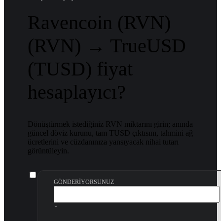
Ravencoin (RVN)
(RVN) → TrueUSD
(TUSD) fiyat
hesaplayıcı?
Dönüştürmek istediğiniz RVN miktarını girin; anında
güncel döviz kurunu, tam TUSD çıktısını, tahmini ağ
ücretlerini ve cüzdanınıza yansıyacak nihai tutarı
görüntüleyin.
GÖNDERIYORSUNUZ
~