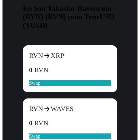
En Son Takaslar Ravencoin
(RVN) (RVN) şuna TrueUSD
(TUSD)
RVN
XRP
0
RVN
Swap
RVN
WAVES
0
RVN
Swap