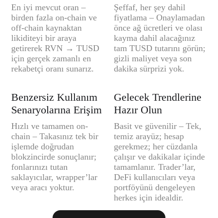
En iyi mevcut oran –
Şeffaf, her şey dahil
birden fazla on-chain ve
fiyatlama – Onaylamadan
off-chain kaynaktan
önce ağ ücretleri ve olası
likiditeyi bir araya
kayma dahil alacağınız
getirerek RVN → TUSD
tam TUSD tutarını görün;
için gerçek zamanlı en
gizli maliyet veya son
rekabetçi oranı sunarız.
dakika sürprizi yok.
Benzersiz Kullanım
Gelecek Trendlerine
Senaryolarına Erişim
Hazır Olun
Hızlı ve tamamen on-
Basit ve güvenilir – Tek,
chain – Takasınız tek bir
temiz arayüz; hesap
işlemde doğrudan
gerekmez; her cüzdanla
blokzincirde sonuçlanır;
çalışır ve dakikalar içinde
fonlarınızı tutan
tamamlanır. Trader’lar,
saklayıcılar, wrapper’lar
DeFi kullanıcıları veya
veya aracı yoktur.
portföyünü dengeleyen
herkes için idealdir.