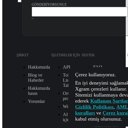
GÖNDERIYORSUNUZ
~
ŞIRKET
İŞLETMELER IÇIN
DESTEK
Hakkımızda
API
FAQ
Çerez kullanıyoruz.
Blog ve
Token
Nasıl çalışır
Haberler
Listeleme
En iyi deneyimi sağlamak
Takas Durumunu
Talebi
Hakkımızda
Kontrol Et
Xgram çerezleri kullanır.
basın
Ortaklık
Sitemizi kullanmaya de
E-POSTA
programı
ederek
Kullanım Şartlar
Yorumlar
[email protected]
Gizlilik Politikası
,
AML
Widget
TELEGRAM DESTEĞI
kuralları
ve
Çerez kural
AI ajanı
@Xgram_team
kabul etmiş olursunuz.
için MCP
TELEGRAM’DA