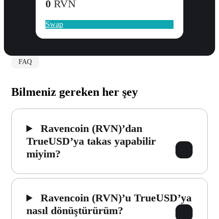
0
RVN
Swap
FAQ
Bilmeniz gereken her şey
Ravencoin (RVN)’dan
TrueUSD’ya takas yapabilir
miyim?
Ravencoin (RVN)’u TrueUSD’ya
nasıl dönüştürürüm?