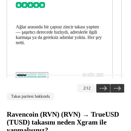
Ağlar arasında bir çapraz zincir takası yaptım
— şaşırtıcı derecede hızlıydı, adreslerle ilgili
karmaşa ya da gereksiz adımlar yoktu. Her şey
netti.
DEVAMINI OKU
28 AĞU. 2025
2
/
12
Takas paritesi hakkında
Ravencoin (RVN) (RVN) → TrueUSD
(TUSD) takasını neden Xgram ile
yapmalısınız?