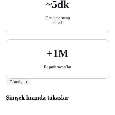
~5dk
Ortalama swap
süresi
+1М
Başarılı swap’lar
Teknolojiler
Şimşek hızında takaslar