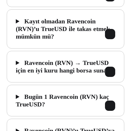
Kayıt olmadan Ravencoin
(RVN)’u TrueUSD ile takas etmek
mümkün mü?
Ravencoin (RVN) → TrueUSD
için en iyi kuru hangi borsa sunar?
Bugün 1 Ravencoin (RVN) kaç
TrueUSD?
Ravencoin (RVN)’u TrueUSD’ya