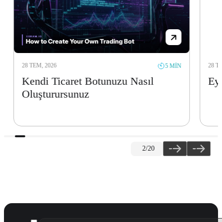
28 TEM, 2026
28 TEM,
5 MIN
Kendi Ticaret Botunuzu Nasıl
Eylü
Oluşturursunuz
2
/20