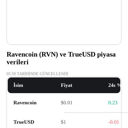
Ravencoin (RVN) ve TrueUSD piyasa
verileri
05:59
TARIHINDE GÜNCELLENDI
İsim
Fiyat
24s % D
Ravencoin
$0.01
0.23
TrueUSD
$1
-0.01