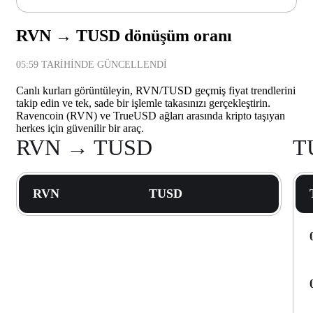
RVN → TUSD dönüşüm oranı
05:59
TARIHINDE GÜNCELLENDI
Canlı kurları görüntüleyin, RVN/TUSD geçmiş fiyat trendlerini
takip edin ve tek, sade bir işlemle takasınızı gerçekleştirin.
Ravencoin (RVN) ve TrueUSD ağları arasında kripto taşıyan
herkes için güvenilir bir araç.
RVN → TUSD
T
RVN
TUSD