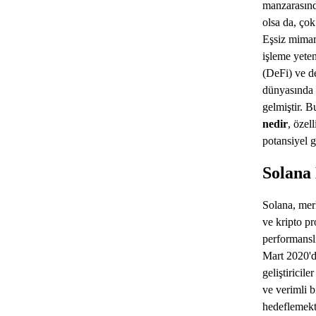
manzarasınd
olsa da, çok
Eşsiz mimari
işleme yeten
(DeFi) ve d
dünyasında 
gelmiştir. 
nedir
, özel
potansiyel g
Solana
Solana, mer
ve kripto pr
performansl
Mart 2020'de
geliştiricile
ve verimli 
hedeflemekt