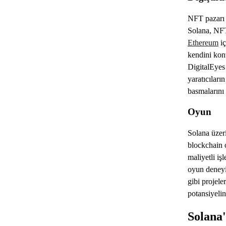
NFT pazarı 
Solana, NFT 
Ethereum
iç
kendini kon
DigitalEyes 
yaratıcılar
basmalarını 
Oyun
Solana üzeri
blockchain 
maliyetli işl
oyun deneyim
gibi projele
potansiyelin
Solana