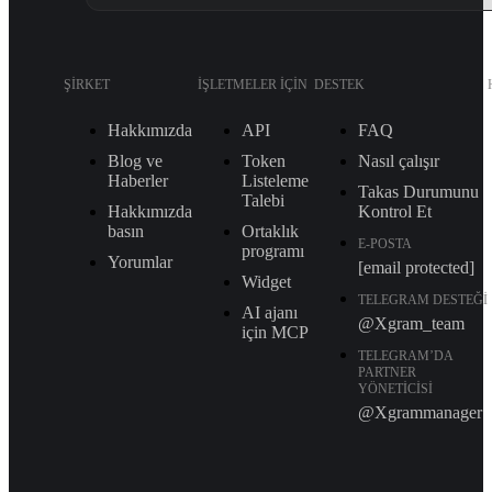
ŞIRKET
İŞLETMELER IÇIN
DESTEK
Hakkımızda
API
FAQ
Blog ve
Token
Nasıl çalışır
Haberler
Listeleme
Takas Durumunu
Talebi
Hakkımızda
Kontrol Et
basın
Ortaklık
E-POSTA
programı
Yorumlar
[email protected]
Widget
TELEGRAM DESTEĞI
AI ajanı
@Xgram_team
için MCP
TELEGRAM’DA
PARTNER
YÖNETICISI
@Xgrammanager