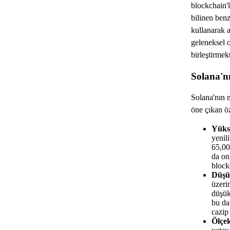
blockchain'
bilinen ben
kullanarak 
geleneksel o
birleştirmekt
Solana'nı
Solana'nın 
öne çıkan öz
Yüks
yenil
65,00
da on
block
Düşük
üzeri
düşük
bu da 
cazip 
Ölçek