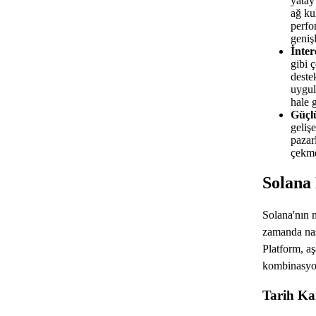
yatay
ağ ku
perfo
genişl
İnter
gibi ç
destek
uygul
hale g
Güçl
geliş
pazarl
çekme
Solana 
Solana'nın 
zamanda nası
Platform, a
kombinasyo
Tarih Ka