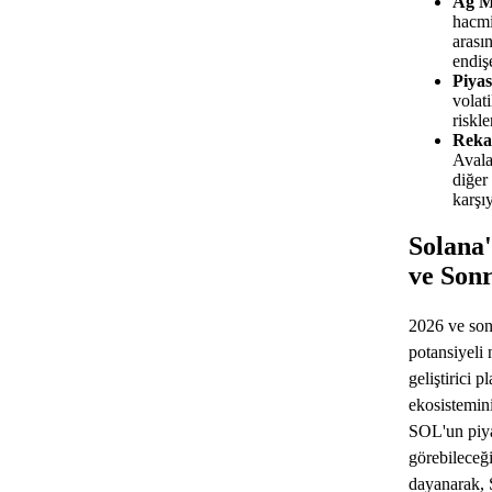
Ağ M
hacmi
arası
endişe
Piyas
volati
riskle
Reka
Avala
diğer
karşıy
Solana'
ve Sonr
2026 ve son
potansiyeli 
geliştirici 
ekosistemin
SOL'un piya
görebileceğ
dayanarak, 