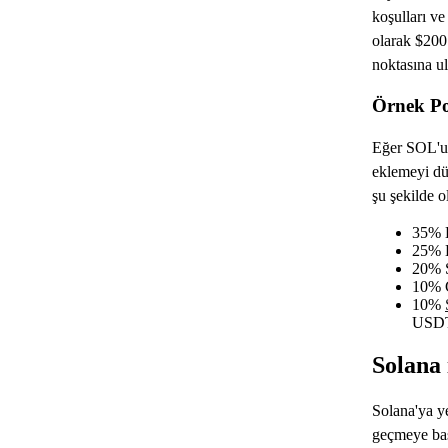
koşulları v
olarak $200 
noktasına ul
Örnek Po
Eğer SOL'u 
eklemeyi dü
şu şekilde ol
35% 
25% 
20% 
10% 
10%
USD
Solana 
Solana'ya y
geçmeye baş