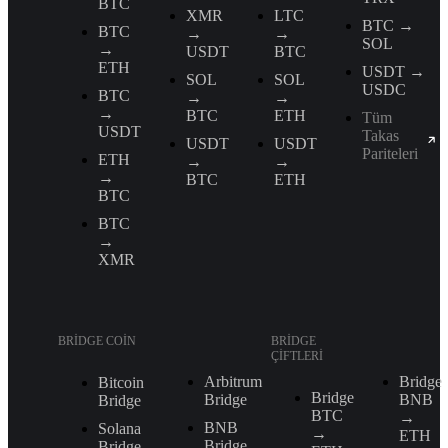
BTC
XMR
LTC
BTC →
BTC
→
→
SOL
→
USDT
BTC
ETH
USDT →
SOL
SOL
USDC
BTC
→
→
→
BTC
ETH
Tüm
USDT
Takas
USDT
USDT
Pariteleri
ETH
→
→
→
BTC
ETH
BTC
BTC
→
XMR
BRIDGE COIN
BRIDGE
ÇIFTLERI
Arbitrum
Bridge
Bitcoin
Bridge
Bridge
BNB
Bridge
BTC
→
BNB
Solana
→
ETH
Bridge
Bridge