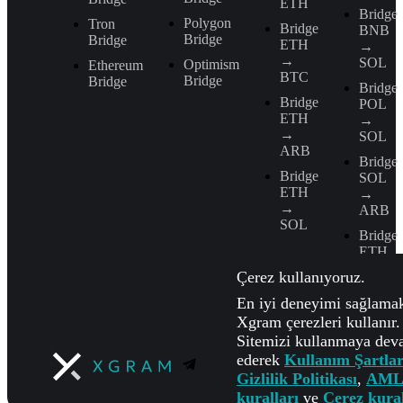
ETH
Bridge
Polygon
Tron
Bridge
BNB
Bridge
Bridge
ETH
→
→
SOL
Optimism
Ethereum
BTC
Bridge
Bridge
Bridge
Bridge
POL
ETH
→
→
SOL
ARB
Bridge
Bridge
SOL
ETH
→
→
ARB
SOL
Bridge
ETH
→
Çerez kullanıyoruz.
BNB
En iyi deneyimi sağlamak
Xgram çerezleri kullanır.
Sitemizi kullanmaya de
ederek
Kullanım Şartlar
Gizlilik Politikası
,
AML
kuralları
ve
Çerez kural