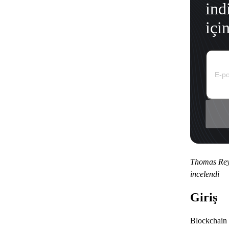
ind
içi
Thomas Reye
incelendi
Giriş
Blockchain t