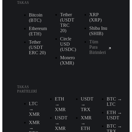
TAKAS
Tether
XRP
Bitcoin
(USDT
(XRP)
(BTC)
TRС
Shiba Inu
Ethereum
20)
(SHIB)
(ETH)
Circle
Tüm
Tether
USD
Para
(USDT
(USDC)
Birimleri
ERС 20)
Monero
(XMR)
TAKAS
PARITELERI
ETH
USDT
BTC →
LTC
→
→
LTC
→
XMR
TRX
ETH →
XMR
USDT
XMR
USDT
XMR
→
→
BTC →
→
XMR
ETH
TRX