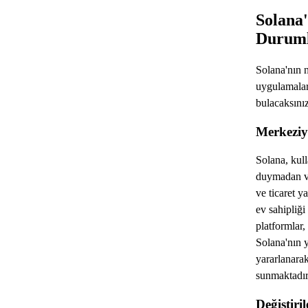
Solana
Duruml
Solana'nın n
uygulamalar
bulacaksınız
Merkeziye
Solana, kull
duymadan va
ve ticaret y
ev sahipliğ
platformlar,
Solana'nın 
yararlanarak
sunmaktadır
Değiştiri