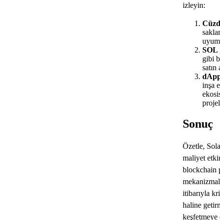
izleyin:
Cüzd
sakla
uyuml
SOL S
gibi 
satın 
dApp'
inşa 
ekosi
proje
Sonuç
Özetle, Sola
maliyet etk
blockchain 
mekanizmala
itibarıyla k
haline geti
keşfetmeye 