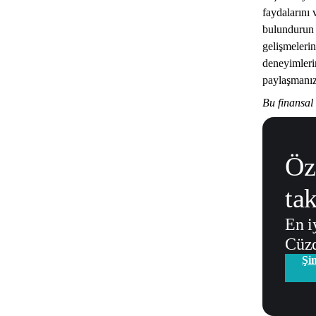
faydalarını 
bulundurun 
gelişmelerin
deneyimleri
paylaşmanız
Bu finansal 
Öz
tak
En i
Cüz
Şim