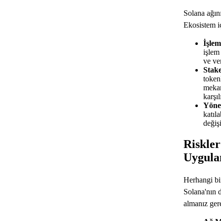
Solana ağını
Ekosistem i
İşlem
işlem
ve ve
Stak
token
mekan
karşıl
Yöne
katıla
değişi
Riskler
Uygula
Herhangi bir
Solana'nın d
almanız gere