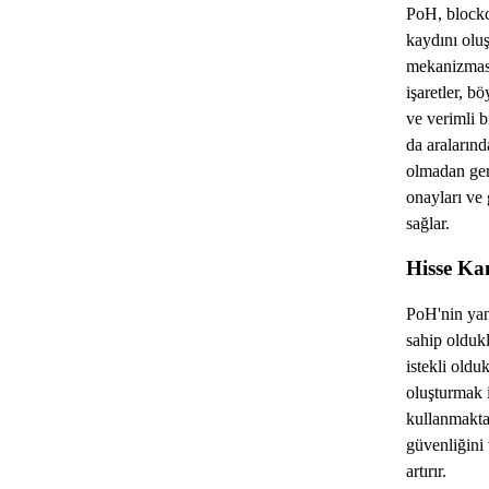
PoH, blockch
kaydını oluş
mekanizması
işaretler, bö
ve verimli b
da aralarınd
olmadan gerç
onayları ve g
sağlar.
Hisse Kan
PoH'nin yanı
sahip oldukl
istekli oldu
oluşturmak i
kullanmakta
güvenliğini 
artırır.