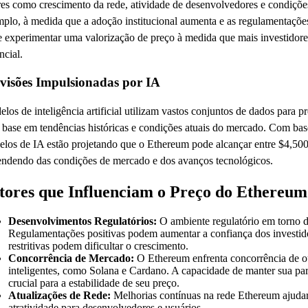
res como crescimento da rede, atividade de desenvolvedores e condiç
plo, à medida que a adoção institucional aumenta e as regulamentaçõe
 experimentar uma valorização de preço à medida que mais investidor
ncial.
visões Impulsionadas por IA
los de inteligência artificial utilizam vastos conjuntos de dados para 
base em tendências históricas e condições atuais do mercado. Com base
los de IA estão projetando que o Ethereum pode alcançar entre $4,500 
ndendo das condições de mercado e dos avanços tecnológicos.
tores que Influenciam o Preço do Ethereu
Desenvolvimentos Regulatórios:
O ambiente regulatório em torno da
Regulamentações positivas podem aumentar a confiança dos investid
restritivas podem dificultar o crescimento.
Concorrência de Mercado:
O Ethereum enfrenta concorrência de ou
inteligentes, como Solana e Cardano. A capacidade de manter sua pa
crucial para a estabilidade de seu preço.
Atualizações de Rede:
Melhorias contínuas na rede Ethereum ajudar
atratividade para desenvolvedores e usuários.