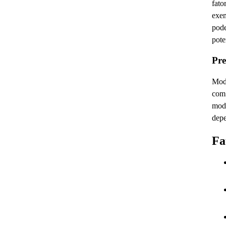
fato
exem
pode
pote
Pre
Mode
com 
mode
depe
Fa