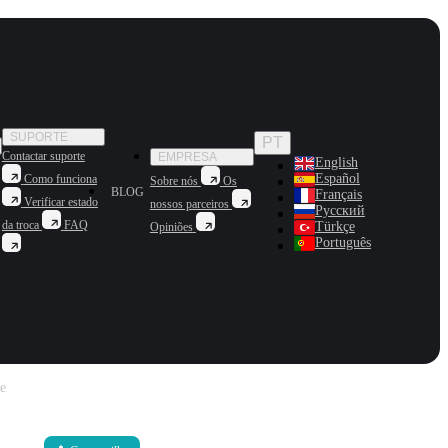
SUPORTE
PT
Contactar suporte
EMPRESA
English
Español
Como funciona
Sobre nós
Os
BLOG
Français
Verificar estado
nossos parceiros
Русский
da troca
FAQ
Türkçe
Opiniões
Português
e