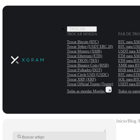
TROCAR
TROCAR MOEDA
PAR DE TR
Trocar Bitcoin (BTC)
BTC para X
Trocar Tether (USDT ERС 20)
BTC para US
Trocar Monero (XMR)
USDT para 
Trocar Ethereum (ETH)
ETH para X
Trocar TRON (TRX)
ETH para BT
Trocar Binance Coin (BNB)
XMR para B
Trocar Polkadot (DOT)
BNB para ET
Trocar Circle USD (USDC)
BTC para ET
Trocar XRP (XRP)
SOL para BT
Trocar Official Trump (Trump)
USDT para B
Todas as moedas
Moedas
Todos os pare
Início
/
Blog /