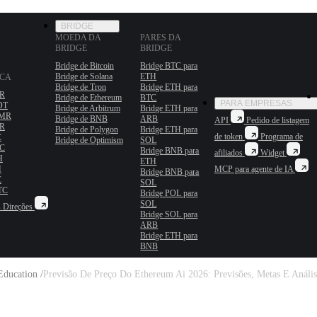
BRIDGE
MOEDA DA
PARES DA
BRIDGE
BRIDGE
Bridge de Bitcoin
Bridge BTC para
Bridge de Solana
ETH
OCA
Bridge de Tron
Bridge ETH para
MR
Bridge de Ethereum
BTC
PARA EMPRESAS
DT
Bridge de Arbitrum
Bridge ETH para
XMR
Bridge de BNB
ARB
API
Pedido de listagem
MR
Bridge de Polygon
Bridge ETH para
de token
Programa de
C
Bridge de Optimism
SOL
TC
Bridge BNB para
afiliados
Widget
H
ETH
H
MCP para agente de IA
Bridge BNB para
C
SOL
TC
Bridge POL para
SOL
s
Direções
Bridge SOL para
ARB
Bridge ETH para
BNB
Education /
Previsão De Preço Do Ethereum Ai 2026: Previsões, Metas E Anális