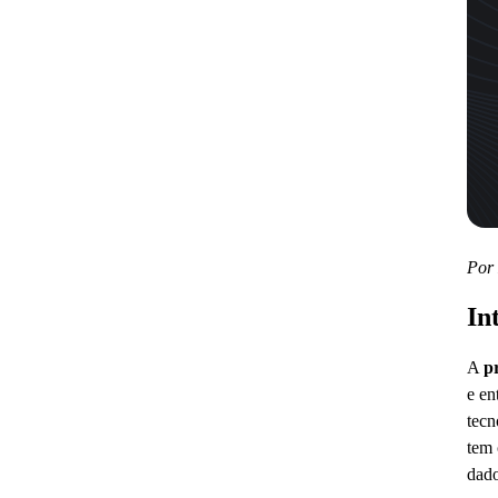
Por
In
A
p
e en
tecn
tem 
dado