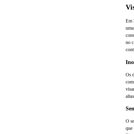
Vi
Em 3
uma 
cons
no c
cont
Ino
Os d
como
visa
alta
Sen
O se
que 