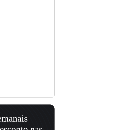
semanais
esconto nas