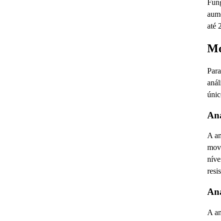
Fung
aume
até 
Mo
Para
anál
únic
Aná
A an
movi
níve
resi
Aná
A an