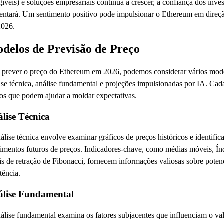
íveis) e soluções empresariais continua a crescer, a confiança dos inv
ntará. Um sentimento positivo pode impulsionar o Ethereum em direç
2026.
delos de Previsão de Preço
 prever o preço do Ethereum em 2026, podemos considerar vários mode
ise técnica, análise fundamental e projeções impulsionadas por IA. Ca
os que podem ajudar a moldar expectativas.
lise Técnica
álise técnica envolve examinar gráficos de preços históricos e identifi
mentos futuros de preços. Indicadores-chave, como médias móveis, Índ
is de retração de Fibonacci, fornecem informações valiosas sobre potenc
stência.
lise Fundamental
álise fundamental examina os fatores subjacentes que influenciam o val