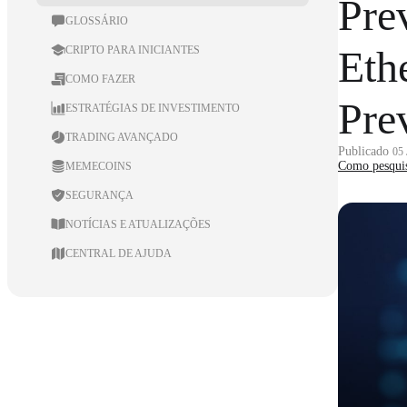
Pre
GLOSSÁRIO
Eth
CRIPTO PARA INICIANTES
COMO FAZER
Pre
ESTRATÉGIAS DE INVESTIMENTO
TRADING AVANÇADO
Publicado
05
Como pesqui
MEMECOINS
SEGURANÇA
NOTÍCIAS E ATUALIZAÇÕES
CENTRAL DE AJUDA