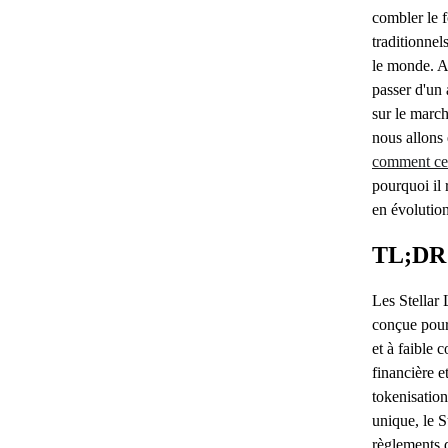
combler le f
traditionnel
le monde. A
passer d'un 
sur le march
nous allons
comment cel
pourquoi il 
en évolution
TL;DR
Les Stella
conçue pour 
et à faible c
financière e
tokenisation
unique, le 
règlements d