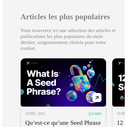
Articles les plus populaires
Vous trouverez ici une sélection des articles et
publications les plus populaires du mois
dernier, soigneusement choisis pour votre
confort.
23 DÉC, 2025
23 DÉC
6 MIN
Qu’est-ce qu’une Seed Phrase
12 