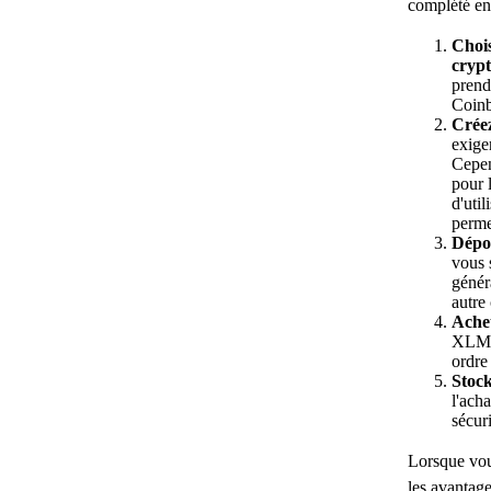
complété en
Chois
cryp
pren
Coinb
Crée
exige
Cepen
pour l
d'uti
perme
Dépos
vous 
génér
autre
Ache
XLM a
ordre 
Stock
l'ach
sécuri
Lorsque vou
les avantage