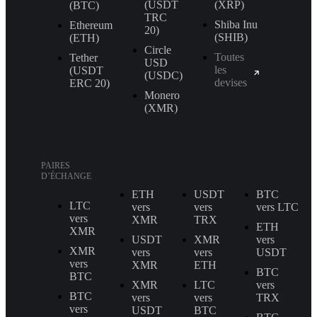
(USDT
(XRP)
(BTC)
TRС
Shiba Inu
Ethereum
20)
(SHIB)
(ETH)
Circle
Toutes
Tether
USD
les
(USDT
(USDC)
devises
ERС 20)
Monero
(XMR)
PAIRES
D’ÉCHANGE
ETH
USDT
BTC
LTC
vers
vers
vers LTC
vers
XMR
TRX
ETH
XMR
USDT
XMR
vers
XMR
vers
vers
USDT
vers
XMR
ETH
BTC
BTC
XMR
LTC
vers
BTC
vers
vers
TRX
vers
USDT
BTC