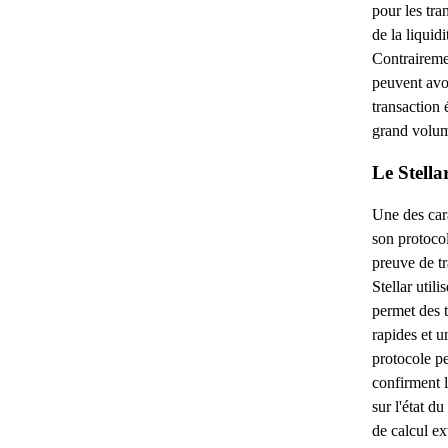
pour les tra
de la liquidi
Contraireme
peuvent avoi
transaction
grand volum
Le Stella
Une des cara
son protoco
preuve de tr
Stellar util
permet des t
rapides et u
protocole p
confirment l
sur l'état d
de calcul ex