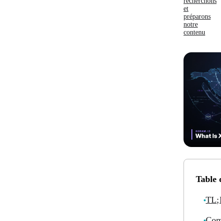
recherchons
et
préparons
notre
contenu
Table 
TL
Com