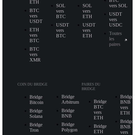
BTC
ETH
SOL
SOL
vers SOL
BTC
vers
vers
USDT
vers
BTC
ETH
vers
USDT
USDT
USDT
USDC
ETH
vers
vers
Toutes
vers
BTC
ETH
les
BTC
paires
BTC
vers
XMR
COIN DU BRIDGE
PAIRES DU
BRIDGE
Bridge
Bridge
Bridge
Bridge
Arbitrum
BNB
Bitcoin
BTC
vers
Bridge
Bridge
vers
ETH
BNB
Solana
ETH
Bridge
Bridge
Bridge
Bridge
BNB
Polygon
Tron
ETH
vers