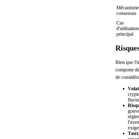
Mécanisme
consensus
Cas
d'utilisation
principal
Risques
Bien que l'
comporte des
de considér
Volat
crypt
fluct
Risqu
gouve
régle
l'ave
exige
Taux 
sur so