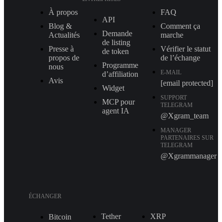
À propos
FAQ
API
Blog &
Comment ça
Demande
Actualités
marche
de listing
Presse à
Vérifier le statut
de token
propos de
de l’échange
Programme
nous
E-MAIL
d’affiliation
Avis
[email protected]
Widget
SUPPORT
MCP pour
TELEGRAM
agent IA
@Xgram_team
MANAGER
PARTENAIRES SUR
TELEGRAM
@Xgrammanager
ÉCHANGER
Tether
XRP
Bitcoin