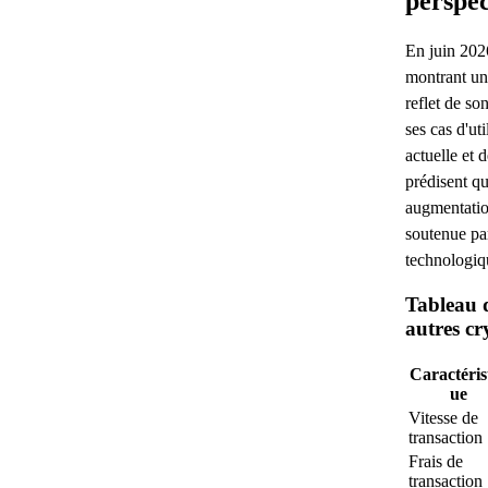
perspec
En juin 202
montrant un
reflet de so
ses cas d'uti
actuelle et 
prédisent q
augmentatio
soutenue par
technologiqu
Tableau 
autres c
Caractéris
ue
Vitesse de
transaction
Frais de
transaction