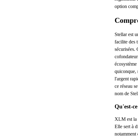
option comp
Compre
Stellar est 
facilite des 
sécurisées.
cofondateurs
écosystème f
quiconque, 
l'argent ra
ce réseau s
nom de Ste
Qu'est-c
XLM est la 
Elle sert à 
notamment 