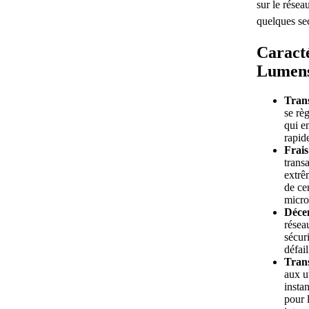
sur le résea
quelques se
Caracté
Lumen
Trans
se rè
qui e
rapid
Frais
transa
extrê
de ce
micro
Décen
résea
sécuri
défai
Trans
aux u
insta
pour 