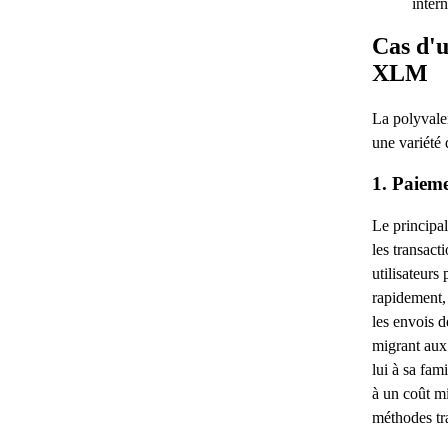
inter
Cas d'u
XLM
La polyvale
une variété 
1. Paieme
Le principal 
les transact
utilisateurs
rapidement, 
les envois d
migrant aux
lui à sa fa
à un coût mi
méthodes tra