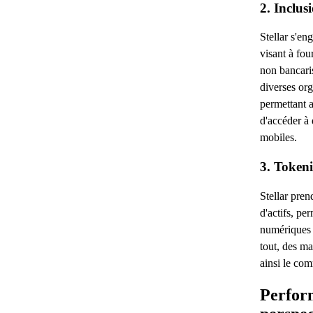
2. Inclus
Stellar s'en
visant à fou
non bancaris
diverses org
permettant 
d'accéder à 
mobiles.
3. Tokeni
Stellar pren
d'actifs, pe
numériques 
tout, des ma
ainsi le com
Perfor