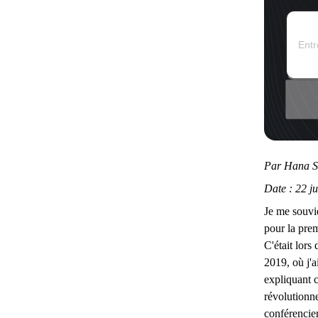
Par Hana Su
Date : 22 j
Je me souvie
pour la pre
C'était lors
2019, où j'a
expliquant 
révolutionne
conférencier