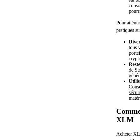
conso
pourr
Pour atténue
pratiques su
Diver
tous 
portef
crypt
Reste
de St
génér
Utili
Cons
sécur
matér
Commen
XLM
Acheter XLM