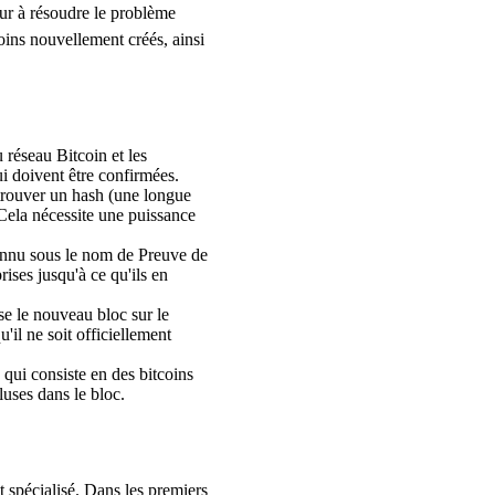
eur à résoudre le problème
oins nouvellement créés, ainsi
 réseau Bitcoin et les
ui doivent être confirmées.
 trouver un hash (une longue
. Cela nécessite une puissance
onnu sous le nom de Preuve de
ises jusqu'à ce qu'ils en
se le nouveau bloc sur le
'il ne soit officiellement
qui consiste en des bitcoins
luses dans le bloc.
 spécialisé. Dans les premiers