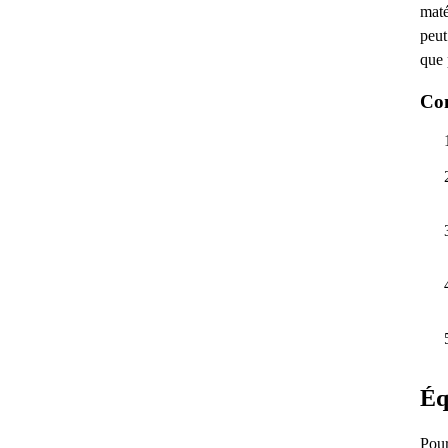
maté
peut
que 
Com
Éq
Pour