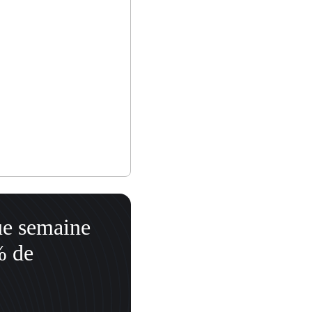
ue semaine
% de