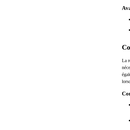
Ava
Co
La r
néce
égal
lors
Con