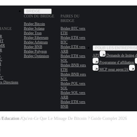
BRIDGE
COIN DU BRIDGE
PAIRES DU
BRIDGE
Bridge Bitcoin
Bridge Solana
Bridge BTC vers
CHANGE
Bridge Tron
ETH
MR
Bridge Ethereum
Bridge ETH vers
DT
Bridge Arbitrum
BTC
XMR
Bridge BNB
Bridge ETH vers
POUR LES ENTREPRIS
MR
Bridge Polygon
ARB
C
API
Demande de listing d
Bridge Optimism
Bridge ETH vers
TC
SOL
Programme d’affiliation
H
Bridge BNB vers
H
MCP pour agent IA
ETH
C
Bridge BNB vers
TC
SOL
es
Directions
Bridge POL vers
SOL
Bridge SOL vers
ARB
Bridge ETH vers
BNB
 /
Education /
Qu'est-Ce Que Le Minage De Bitcoin ? Guide Complet 2026