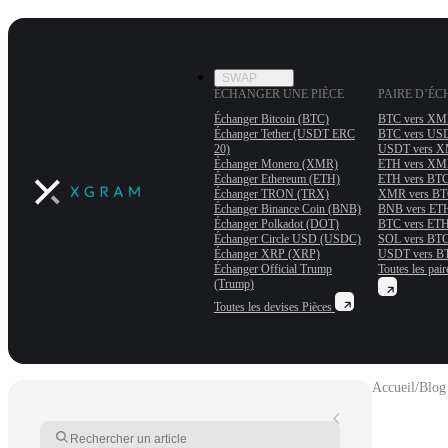
SWAP
ÉCHANGER UNE PIÈCE
PAIRE D’É
Échanger Bitcoin (BTC)
BTC vers X
Échanger Tether (USDT ERС
BTC vers US
20)
USDT vers 
Échanger Monero (XMR)
ETH vers X
Échanger Ethereum (ETH)
ETH vers BT
Échanger TRON (TRX)
XMR vers B
Échanger Binance Coin (BNB)
BNB vers ET
Échanger Polkadot (DOT)
BTC vers ET
Échanger Circle USD (USDC)
SOL vers BT
Échanger XRP (XRP)
USDT vers B
Échanger Official Trump
Toutes les pair
(Trump)
Toutes les devises
Pièces
Accueil
/
Blog