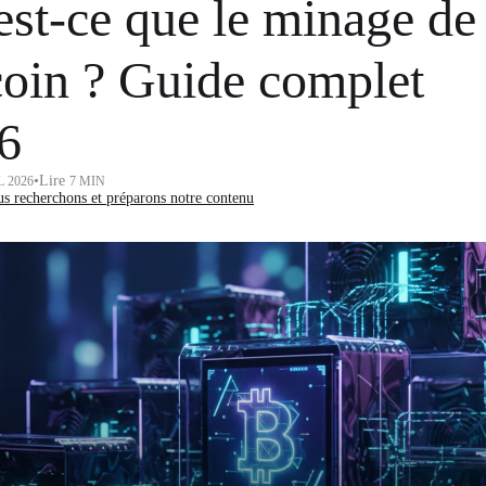
est-ce que le minage de
coin ? Guide complet
6
•
Lire
L 2026
7 MIN
 recherchons et préparons notre contenu