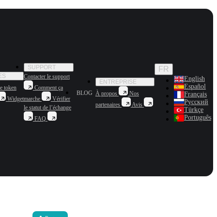
SUPPORT
FR
ES
Contacter le support
English
ENTREPRISE
Español
e token
Comment ça
BLOG
À propos
Nos
Français
Widget
marche
Vérifier
Русский
partenaires
Avis
le statut de l’échange
Türkçe
Português
FAQ