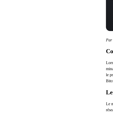
Par 
Co
Lors
mina
le p
Bitc
Le
Le m
rése