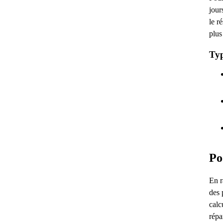
jour
le r
plus
Typ
Po
En r
des 
calc
répa