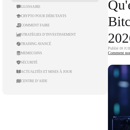
Qu'
GLOSSAIRE
Bit
CRYPTO POUR DÉBUTANTS
COMMENT FAIRE
202
STRATÉGIES D’INVESTISSEMENT
TRADING AVANCÉ
Publié
09 JUI
Comment nous
MEMECOINS
SÉCURITÉ
ACTUALITÉS ET MISES À JOUR
CENTRE D’AIDE