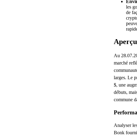
Envi
les g
de fa
crypt
peuve
rapid
Aperçu
Au 28.07.20
marché refl
communauté
larges. Le p
$, une augme
débuts, mais
commune dan
Performa
Analyser le
Bonk fournit