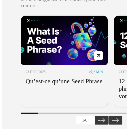
confort.
23 DÉC, 2025
23 DÉC
6 MIN
Qu’est-ce qu’une Seed Phrase
12 
phra
votr
1
/6