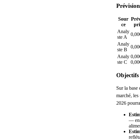
Prévision
Sour
Prév
ce
pr
Analy
0,00
ste A
Analy
0,00
ste B
Analy
0,00
ste C
0,00
Objectifs
Sur la base 
marché, les 
2026 pourrai
Estim
— en 
alime
Estim
reflét