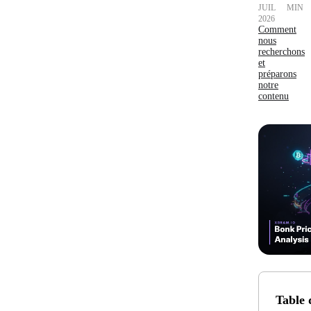
JUIL
MIN
2026
Comment
nous
recherchons
et
préparons
notre
contenu
Table 