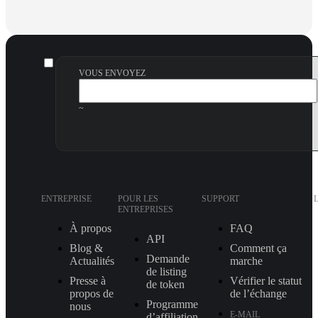
VOUS ENVOYEZ
~
ENTREPRISE
POUR LES
SUPPORT
ENTREPRISES
À propos
FAQ
API
Blog &
Comment ça
Demande
Actualités
marche
de listing
Presse à
Vérifier le statut
de token
propos de
de l’échange
Programme
nous
E-MAIL
d’affiliation