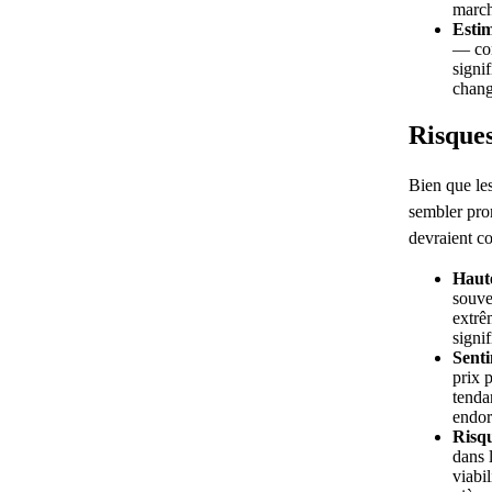
march
Estim
— con
signif
chang
Risques
Bien que le
sembler prom
devraient co
Haute
souve
extrê
signif
Sent
prix 
tenda
endor
Risqu
dans 
viabi