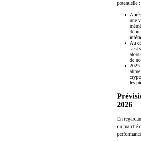
potentielle :
Après
une vo
mémét
début
inféri
Au co
s'est
alors
de nou
2025 
alime
crypt
les p
Prévisi
2026
En regardant
du marché on
performance