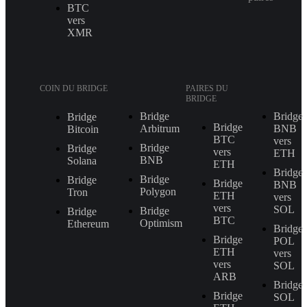
BTC
vers
XMR
COIN DU BRIDGE
PAIRES DU
BRIDGE
Bridge
Bridge
Bridge
Bridge
Arbitrum
BNB
Bitcoin
BTC
vers
Bridge
Bridge
vers
ETH
BNB
Solana
ETH
Bridge
Bridge
Bridge
Bridge
BNB
Polygon
Tron
ETH
vers
vers
SOL
Bridge
Bridge
BTC
Optimism
Ethereum
Bridge
Bridge
POL
ETH
vers
vers
SOL
ARB
Bridge
Bridge
SOL