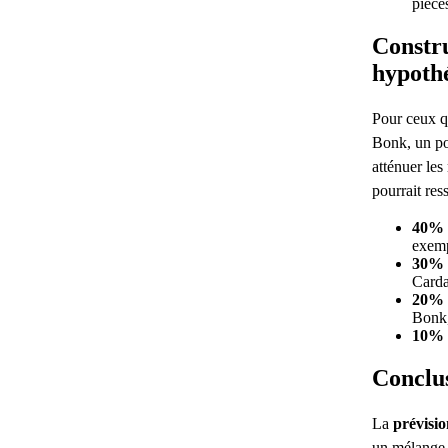
pièce
Constru
hypoth
Pour ceux q
Bonk, un por
atténuer les
pourrait res
40% 
exemp
30% 
Card
20% 
Bonk
10% 
Conclu
La
prévisi
un mélange 