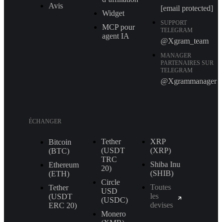
Avis
[email protected]
Widget
SUPPORT
MCP pour
TELEGRAM
agent IA
@Xgram_team
MANAGER
PARTENAIRES SUR
TELEGRAM
@Xgrammanager
ÉCHANGER
Tether
XRP
Bitcoin
(USDT
(XRP)
(BTC)
TRС
Shiba Inu
Ethereum
20)
(SHIB)
(ETH)
Circle
Toutes
Tether
USD
les
(USDT
(USDC)
devises
ERС 20)
Monero