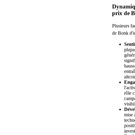
Dynamiqu
prix de 
Plusieurs fa
de Bonk d'i
Sent
plupa
génér
signi
hauss
entra
altco
Enga
l'act
rôle c
campa
visibi
Déve
mise 
techn
posit
invest