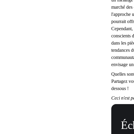
marché des 
l'approche 
pourrait off
Cependant, l
conscients d
dans les pi
tendances d
communautai
envisage un
Quelles son
Partagez vo
dessous !
Ceci n'est p
Éc