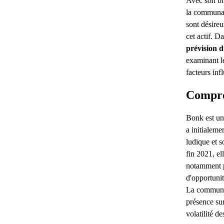
Avec son br
la communau
sont désireu
cet actif. Da
prévision 
examinant le
facteurs inf
Compr
Bonk est u
a initialeme
ludique et 
fin 2021, el
notamment p
d'opportunit
La communau
présence sur
volatilité de