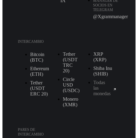
IA
MANAGER DE
SOCIOS EN
TELEGRAM
@Xgrammanager
INTERCAMBIO
Tether
XRP
Bitcoin
(USDT
(XRP)
(BTC)
TRС
Shiba Inu
Ethereum
20)
(SHIB)
(ETH)
Circle
Todas
Tether
USD
las
(USDT
(USDC)
monedas
ERС 20)
Monero
(XMR)
PARES DE
INTERCAMBIO