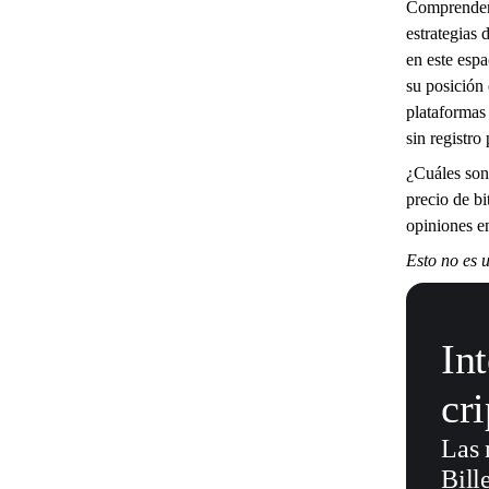
Comprender 
estrategias 
en este esp
su posición 
plataformas
sin registro
¿Cuáles son 
precio de b
opiniones e
Esto no es u
In
cr
Las 
Bille