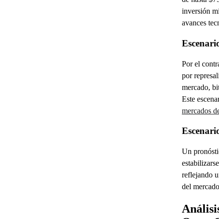
inversión mi
avances tec
Escenario
Por el contr
por represal
mercado, bi
Este escenar
mercados d
Escenari
Un pronósti
estabilizars
reflejando u
del mercado 
Análisi