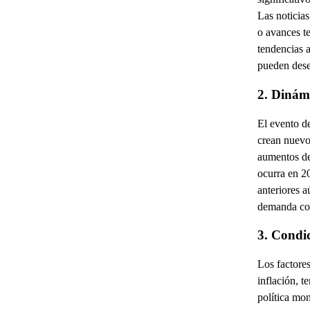
Las noticias
o avances t
tendencias a
pueden dese
2. Dinám
El evento de
crean nuevos
aumentos de
ocurra en 20
anteriores a
demanda con
3. Condi
Los factore
inflación, t
política mon