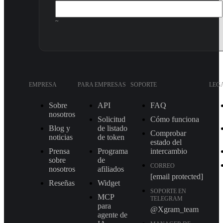
~
EMPRESA
PARA EMPRESAS
SOPORTE
LEG
Sobre
API
FAQ
nosotros
Solicitud
Cómo funciona
Blog y
de listado
Comprobar
noticias
de token
estado del
Prensa
Programa
intercambio
sobre
de
CORREO
nosotros
afiliados
[email protected]
Reseñas
Widget
SOPORTE EN
MCP
TELEGRAM
para
@Xgram_team
agente de