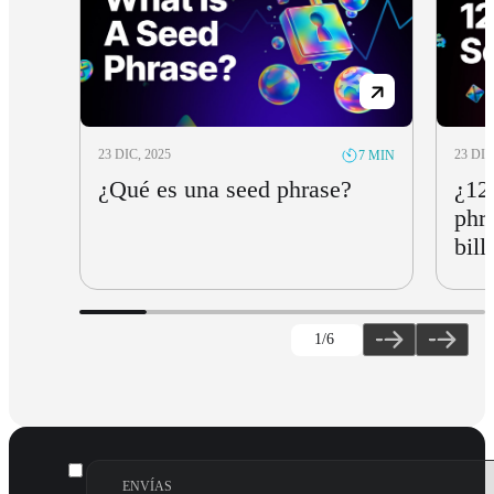
23 DIC, 2025
23 DIC
7 MIN
¿Qué es una seed phrase?
¿12
phr
bill
1
/6
ENVÍAS