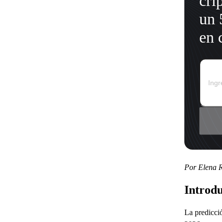
cri
un 
en 
Por Elena R
Introd
La predicció