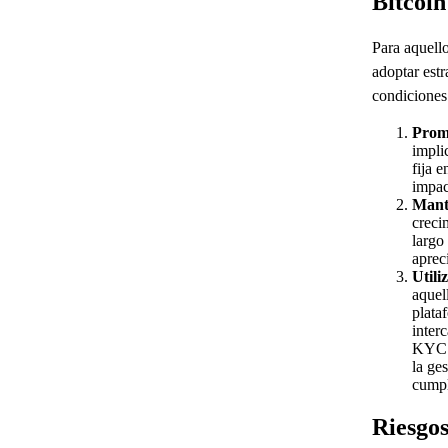
Bitcoin
Para aquello
adoptar estr
condiciones
Prom
impli
fija e
impac
Mant
creci
largo
apreci
Util
aquel
plata
inter
KYC p
la ge
cumpl
Riesgos