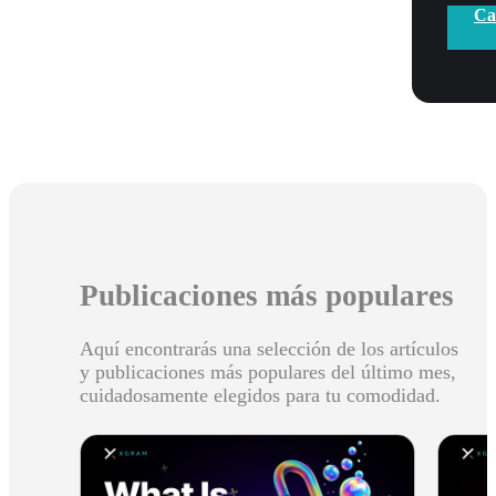
Ca
Publicaciones más populares
Aquí encontrarás una selección de los artículos
y publicaciones más populares del último mes,
cuidadosamente elegidos para tu comodidad.