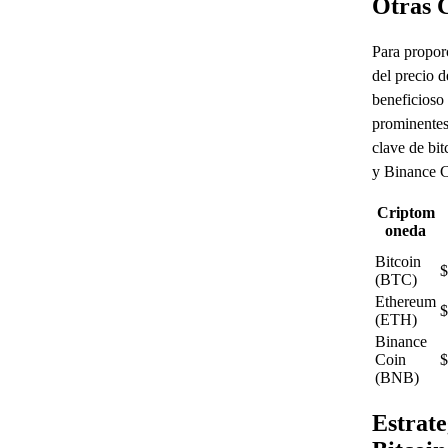
Otras 
Para proporc
del precio d
beneficioso
prominentes
clave de bi
y Binance 
Criptom
oneda
Bitcoin
$
(BTC)
Ethereum
$
(ETH)
Binance
Coin
$
(BNB)
Estrate