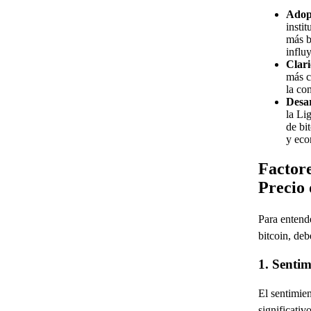
Adopc
insti
más b
influ
Clari
más c
la co
Desar
la Li
de bi
y eco
Factore
Precio 
Para entende
bitcoin, deb
1. Senti
El sentimie
significativ