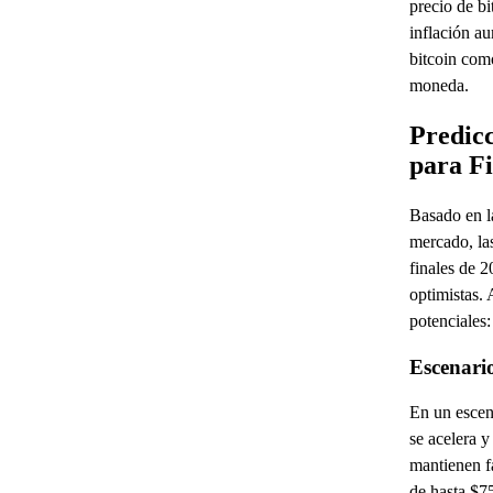
precio de bi
inflación a
bitcoin com
moneda.
Predicc
para Fi
Basado en la
mercado, las
finales de 
optimistas.
potenciales:
Escenario
En un escena
se acelera 
mantienen fa
de hasta $7