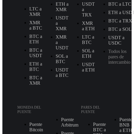
ETH a
USDT
BTC a LTC
LTC a
XMR
a
ETH a USD
XMR
TRX
USDT
BTC a TRX
XMR
a
XMR
a BTC
XMR
a ETH
BTC a SOL
BTC a
XMR
LTC a
USDT a
ETH
a
BTC
USDC
USDT
BTC a
SOL a
Todos los
USDT
SOL a
ETH
pares de
BTC
intercambio
ETH a
USDT
BTC
USDT
a ETH
a BTC
BTC a
XMR
MONEDA DEL
PARES DEL
PUENTE
PUENTE
Puente
Puente
Puente
Puente
Arbitrum
BNB
Bitcoin
BTC a
a ETH
Puente