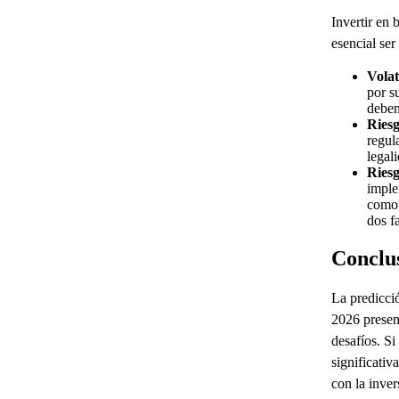
Invertir en 
esencial ser
Volat
por s
deben
Riesg
regul
legal
Riesg
imple
como 
dos f
Conclu
La predicció
2026 presen
desafíos. Si
significativ
con la inver