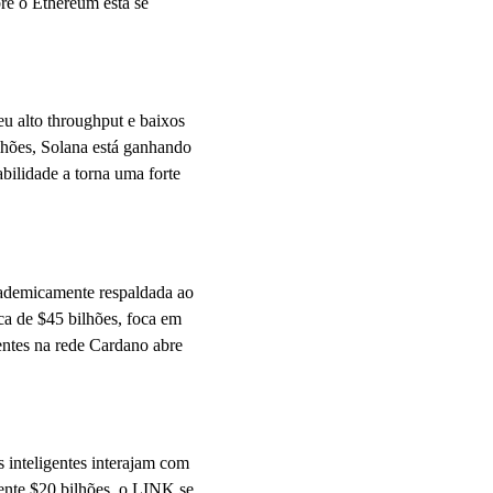
re o Ethereum está se
u alto throughput e baixos
lhões, Solana está ganhando
bilidade a torna uma forte
ademicamente respaldada ao
a de $45 bilhões, foca em
gentes na rede Cardano abre
s inteligentes interajam com
nte $20 bilhões, o LINK se