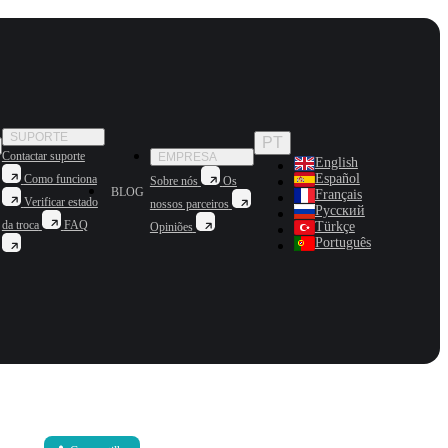
SUPORTE
PT
Contactar suporte
EMPRESA
English
Español
Como funciona
Sobre nós
Os
BLOG
Français
Verificar estado
nossos parceiros
Русский
da troca
FAQ
Türkçe
Opiniões
Português