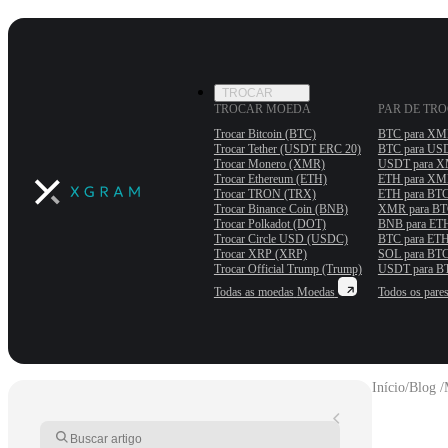
TROCAR
TROCAR MOEDA
PAR DE TR
Trocar Bitcoin (BTC)
BTC para X
Trocar Tether (USDT ERС 20)
BTC para US
Trocar Monero (XMR)
USDT para 
Trocar Ethereum (ETH)
ETH para X
Trocar TRON (TRX)
ETH para BT
Trocar Binance Coin (BNB)
XMR para B
Trocar Polkadot (DOT)
BNB para ET
Trocar Circle USD (USDC)
BTC para ET
Trocar XRP (XRP)
SOL para BT
Trocar Official Trump (Trump)
USDT para B
Todas as moedas
Moedas
Todos os pare
Início
/
Blog /