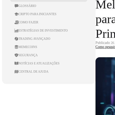
Mel
GLOSSÁRIO
par
CRIPTO PARA INICIANTES
COMO FAZER
Pri
ESTRATÉGIAS DE INVESTIMENTO
TRADING AVANÇADO
Publicado
26
Como pesqui
MEMECOINS
SEGURANÇA
NOTÍCIAS E ATUALIZAÇÕES
CENTRAL DE AJUDA