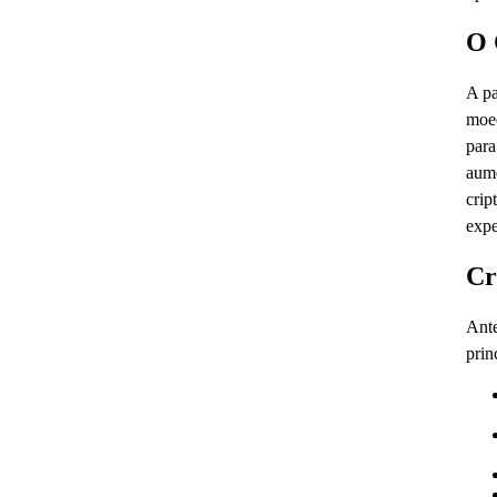
O 
A pa
moed
para
aume
crip
expe
Cr
Ante
prin