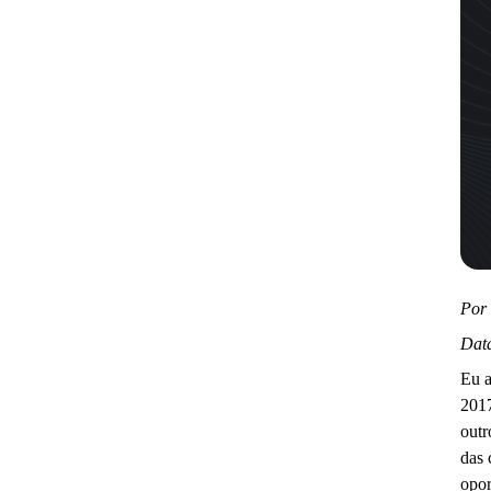
Por
Data
Eu a
2017
outr
das 
opor