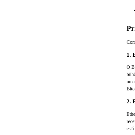
Pr
Com 
1. 
O Bi
bilh
uma 
Bitc
2.
Eth
rece
está