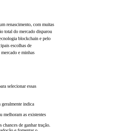
 um renascimento, com muitas
ão total do mercado disparou
ecnologia blockchain e pelo
cipais escolhas de
e mercado e minhas
para selecionar essas
 geralmente indica
u melhoram as existentes
 chances de ganhar tração.
adoção e fomentar o