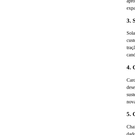
apro
expa
3. 
Sola
cust
traç
cand
4.
Card
dese
sust
nova
5. 
Chai
dado