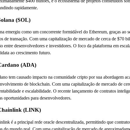
ximadamente $400 bilhões, e o ecossistema de projetos construídos sob
ndindo rapidamente.
Solana (SOL)
na emergiu como um concorrente formidável do Ethereum, graças ao se
os de transação. Com uma capitalização de mercado de cerca de $70 bi
ão entre desenvolvedores e investidores. O foco da plataforma em escala
idata ao crescimento futuro.
 Cardano (ADA)
ano tem causado impacto na comunidade cripto por sua abordagem ac
nvolvimento de blockchain. Com uma capitalização de mercado de cerc
entabilidade e escalabilidade. O recente lançamento de contratos inteli
s oportunidades para desenvolvedores.
Chainlink (LINK)
nlink é a principal rede oracle descentralizada, permitindo que contrato
s do mundo real. Com uma capitalização de mercado de aproximadame