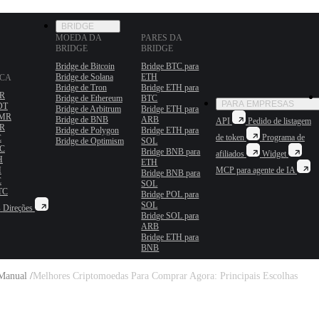
BRIDGE
MOEDA DA
PARES DA
BRIDGE
BRIDGE
Bridge de Bitcoin
Bridge BTC para
Bridge de Solana
ETH
OCA
Bridge de Tron
Bridge ETH para
MR
Bridge de Ethereum
BTC
PARA EMPRESAS
DT
Bridge de Arbitrum
Bridge ETH para
XMR
Bridge de BNB
ARB
API
Pedido de listagem
MR
Bridge de Polygon
Bridge ETH para
de token
Programa de
C
Bridge de Optimism
SOL
TC
Bridge BNB para
afiliados
Widget
H
ETH
H
MCP para agente de IA
Bridge BNB para
C
SOL
TC
Bridge POL para
SOL
s
Direções
Bridge SOL para
ARB
Bridge ETH para
BNB
Manual /
Melhores Criptomoedas Para Comprar Agora: Principais Escolhas