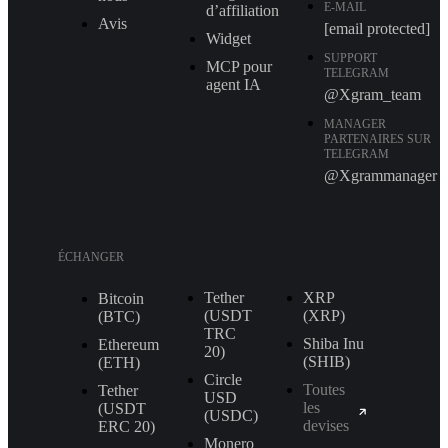
E-MAIL
d’affiliation
Avis
[email protected]
Widget
SUPPORT
MCP pour
TELEGRAM
agent IA
@Xgram_team
MANAGER
PARTENAIRES SUR
TELEGRAM
@Xgrammanager
ÉCHANGER
Tether
XRP
Bitcoin
(USDT
(XRP)
(BTC)
TRС
Shiba Inu
Ethereum
20)
(SHIB)
(ETH)
Circle
Toutes
Tether
USD
les
(USDT
(USDC)
devises
ERС 20)
Monero