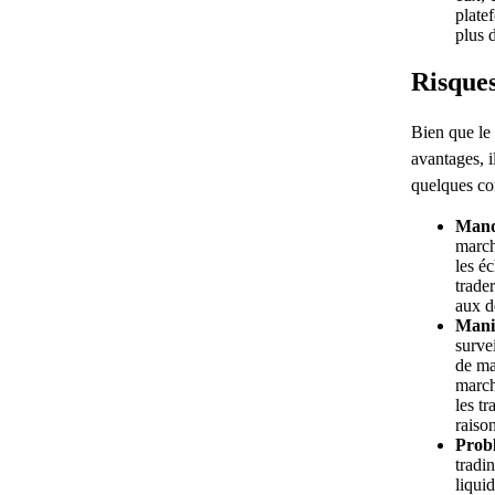
plate
plus 
Risque
Bien que le
avantages, i
quelques con
Manq
march
les é
trader
aux d
Manip
survei
de ma
march
les t
raiso
Probl
tradi
liquid