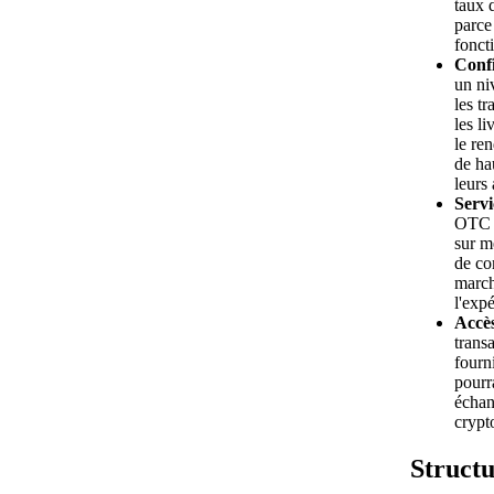
taux 
parce
fonct
Confi
un ni
les t
les l
le ren
de ha
leurs 
Servi
OTC o
sur m
de co
march
l'exp
Accès
trans
fourni
pourra
échan
crypt
Struct