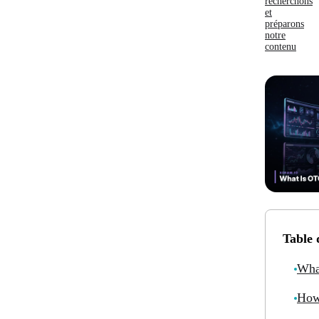
recherchons
et
préparons
notre
contenu
Table 
Wha
How