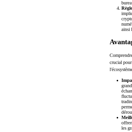
bure
Règl
impliq
crypt
numér
ainsi 
Avanta
Comprendre 
crucial pour
l'écosystèm
Impac
grand
échan
fluctu
tradi
perme
dérou
Meill
offre
les g