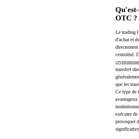
Qu'est-
OTC ?
Le trading 
d'achat et d
directement
centralisé. 
cryptomonn
transfert di
généralemen
que les tran
Ce type de t
avantageux p
institutionn
exécuter de 
provoquer de
significative