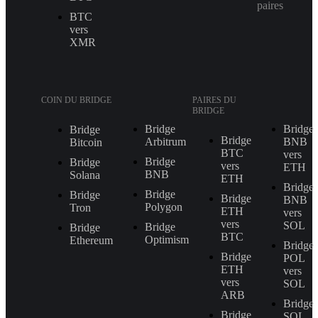
paires
BTC
vers
XMR
COIN DU BRIDGE
PAIRES DU
BRIDGE
Bridge
Bridge
Bridge
Bridge
Arbitrum
BNB
Bitcoin
BTC
vers
Bridge
Bridge
vers
ETH
BNB
Solana
ETH
Bridge
Bridge
Bridge
Bridge
BNB
Polygon
Tron
ETH
vers
vers
SOL
Bridge
Bridge
BTC
Optimism
Ethereum
Bridge
Bridge
POL
ETH
vers
vers
SOL
ARB
Bridge
Bridge
SOL