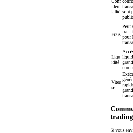
Conf
confid
ident
trans
ialité
sont 
publi
Peut 
frais 
Frais
pour 
trans
Accès
Liqu
liquid
idité
grand
comm
Exécu
génér
Vites
rapid
se
grand
trans
Commen
tradin
Si vous env