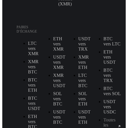
(XMR)
PAIRES
D’ÉCHANGE
ETH
USDT
BTC
LTC
vers
vers
vers LTC
vers
XMR
TRX
ETH
XMR
USDT
XMR
vers
XMR
vers
vers
USDT
vers
XMR
ETH
BTC
BTC
XMR
LTC
vers
BTC
vers
vers
TRX
vers
USDT
BTC
BTC
ETH
SOL
SOL
vers SOL
BTC
vers
vers
USDT
vers
BTC
ETH
vers
USDT
USDT
USDT
USDC
ETH
vers
vers
Toutes
vers
BTC
ETH
les
BTC