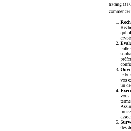
trading OTC,
commencer 
Rech
Reche
qui o
crypt
Évalu
taille
souha
préfé
confid
Ouvri
le bu
vos e
un de
Exécu
vous 
terme
Assur
proce
assoc
Surve
des d