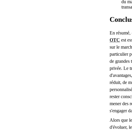
du ma
trans
Conclu
En résumé,
OTC
est es
sur le marc
particulier 
de grandes t
privée. Le 
d'avantages
réduit, de m
personnalisé
rester consc
mener des r
s'engager d
Alors que l
d'évoluer, l