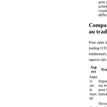
peut 
achet
crypt
diffic
Compar
au trad
Pour aider à 
trading OTC
traditionnel
aspects clés 
Asp
Tra
ect
Impa
ct
Impac
sur
sur le
le
pour 
marc
trans
hé
Nivea