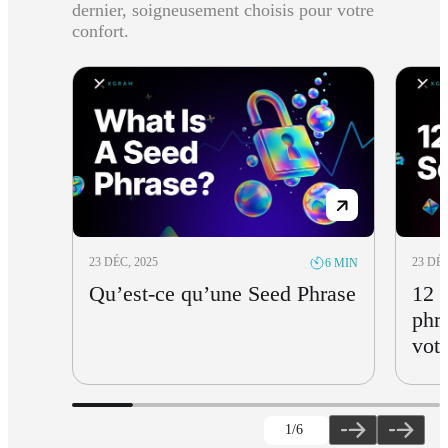
dernier, soigneusement choisis pour votre
confort.
23 DÉC, 2025
23 DÉC
6 MIN
Qu’est-ce qu’une Seed Phrase
12 
phra
votr
1
/6