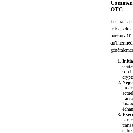
Comment 
OTC
Les transac
le biais de 
bureaux OTC
qu'intermédi
généralemen
Initia
conta
son i
crypt
Négoc
un de
actuel
trans
favor
échan
Exécu
partie
trans
entre 