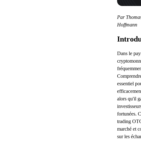
Par Thomas
Hoffmann
Introdu
Dans le pay
cryptomonna
fréquemment 
Comprendr
essentiel p
efficacement
alors qu'il 
investisseur
fortunées. C
trading OTC,
marché et c
sur les écha