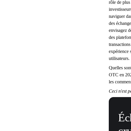
rôle de plus
investisseur
naviguer da
des échange
envisagez d
des platefo
transaction
expérience 
utilisateurs.
Quelles sont
OTC en 2026
les comment
Ceci n'est p
Éc
cr