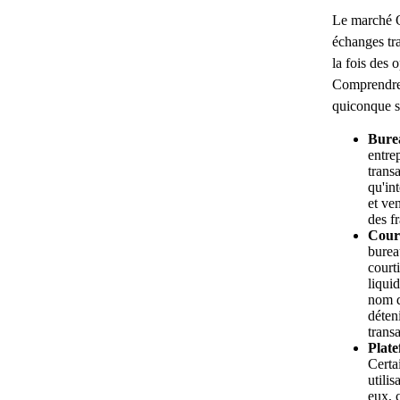
Le marché O
échanges tra
la fois des 
Comprendre s
quiconque s
Bure
entrep
trans
qu'in
et ve
des fr
Court
burea
court
liquid
nom d
déteni
trans
Plate
Certa
utilis
eux, 