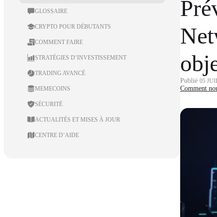
Pré
GLOSSAIRE
Net
CRYPTO POUR DÉBUTANTS
COMMENT FAIRE
obje
STRATÉGIES D’INVESTISSEMENT
TRADING AVANCÉ
Publié
05 JUI
Comment nous
MEMECOINS
SÉCURITÉ
ACTUALITÉS ET MISES À JOUR
CENTRE D’AIDE