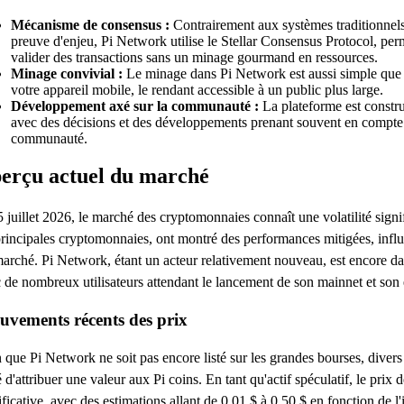
Mécanisme de consensus :
Contrairement aux systèmes traditionnels
preuve d'enjeu, Pi Network utilise le Stellar Consensus Protocol, perm
valider des transactions sans un minage gourmand en ressources.
Minage convivial :
Le minage dans Pi Network est aussi simple que 
votre appareil mobile, le rendant accessible à un public plus large.
Développement axé sur la communauté :
La plateforme est construi
avec des décisions et des développements prenant souvent en compte l
communauté.
erçu actuel du marché
 juillet 2026, le marché des cryptomonnaies connaît une volatilité signif
principales cryptomonnaies, ont montré des performances mitigées, influ
arché. Pi Network, étant un acteur relativement nouveau, est encore da
 de nombreux utilisateurs attendant le lancement de son mainnet et son 
vements récents des prix
 que Pi Network ne soit pas encore listé sur les grandes bourses, diver
é d'attribuer une valeur aux Pi coins. En tant qu'actif spéculatif, le prix
ificative, avec des estimations allant de 0,01 $ à 0,50 $ en fonction de l