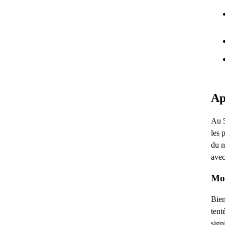
Ap
Au 5
les 
du m
avec
Mou
Bien
tent
sign