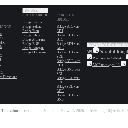
BRIDGE
COIN DU BRIDGE
PAIRES DU
BRIDGE
Bridge Bitcoin
Bridge Solana
Bridge BTC vers
CHANGE
Bridge Tron
ETH
MR
Bridge Ethereum
Bridge ETH vers
DT
Bridge Arbitrum
BTC
XMR
Bridge BNB
Bridge ETH vers
POUR LES ENTREPRIS
MR
Bridge Polygon
ARB
C
API
Demande de listing d
Bridge Optimism
Bridge ETH vers
TC
SOL
Programme d’affiliation
H
Bridge BNB vers
H
MCP pour agent IA
ETH
C
Bridge BNB vers
TC
SOL
es
Directions
Bridge POL vers
SOL
Bridge SOL vers
ARB
Bridge ETH vers
BNB
 /
Education /
Prévision Du Prix De Pi Network 2026 : Prévisions, Objectifs Et 