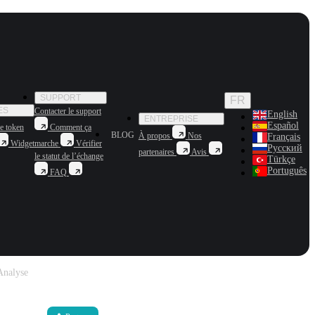
SUPPORT
FR
ES
Contacter le support
English
ENTREPRISE
Español
e token
Comment ça
BLOG
À propos
Nos
Français
Widget
marche
Vérifier
Русский
partenaires
Avis
le statut de l’échange
Türkçe
Português
FAQ
Analyse