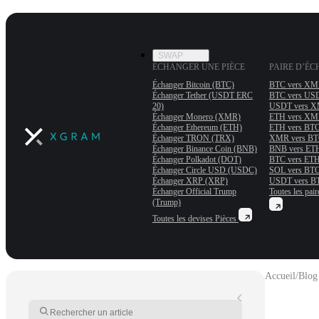
SWAP
ÉCHANGER UNE PIÈCE
PAIRE D’É
Échanger Bitcoin (BTC)
BTC vers X
Échanger Tether (USDT ERС
BTC vers US
20)
USDT vers 
Échanger Monero (XMR)
ETH vers X
Échanger Ethereum (ETH)
ETH vers BT
Échanger TRON (TRX)
XMR vers B
Échanger Binance Coin (BNB)
BNB vers ET
Échanger Polkadot (DOT)
BTC vers ET
Échanger Circle USD (USDC)
SOL vers BT
Échanger XRP (XRP)
USDT vers B
Échanger Official Trump
Toutes les pair
(Trump)
Toutes les devises
Pièces
Accueil
/
Blog