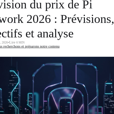
vision du prix de Pi
work 2026 : Prévisions
ctifs et analyse
•
Lire
L 2026
6 MIN
 recherchons et préparons notre contenu