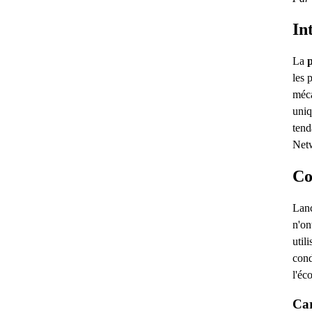
In
La
les 
méca
uniq
tend
Netw
Co
Lanc
n'on
util
cond
l'éc
Car