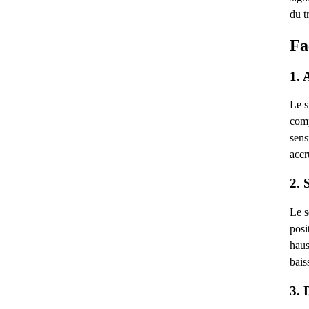
du t
Fa
1. 
Le s
comp
sens
accr
2. 
Le s
posi
haus
bais
3. 