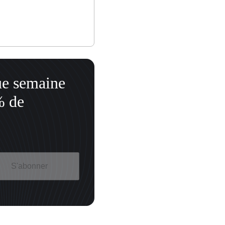
ue semaine
% de
S'abonner