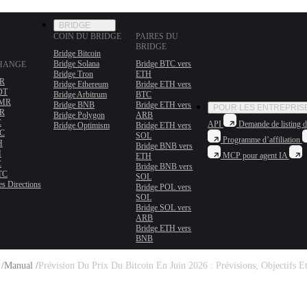
BRIDGE
COIN DU BRIDGE
PAIRES DU
BRIDGE
Bridge Bitcoin
Bridge Solana
Bridge BTC vers
CHANGE
Bridge Tron
ETH
MR
Bridge Ethereum
Bridge ETH vers
DT
Bridge Arbitrum
BTC
XMR
Bridge BNB
Bridge ETH vers
POUR LES ENTREPRIS
MR
Bridge Polygon
ARB
C
API
Demande de listing d
Bridge Optimism
Bridge ETH vers
TC
SOL
Programme d’affiliation
H
Bridge BNB vers
H
MCP pour agent IA
ETH
C
Bridge BNB vers
TC
SOL
es
Directions
Bridge POL vers
SOL
Bridge SOL vers
ARB
Bridge ETH vers
BNB
 /
Manual /
Prévision Du Prix Du Bitcoin En Juin 2026 : Prévisions, Objectifs E