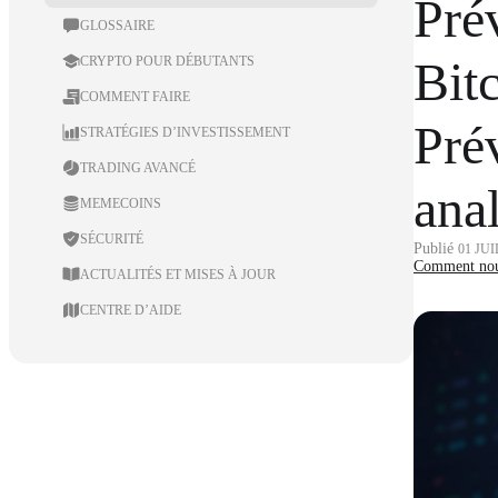
Pré
GLOSSAIRE
Bitc
CRYPTO POUR DÉBUTANTS
COMMENT FAIRE
Prév
STRATÉGIES D’INVESTISSEMENT
TRADING AVANCÉ
ana
MEMECOINS
SÉCURITÉ
Publié
01 JUI
Comment nous
ACTUALITÉS ET MISES À JOUR
CENTRE D’AIDE