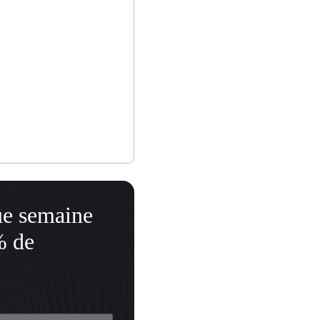
ue semaine
% de