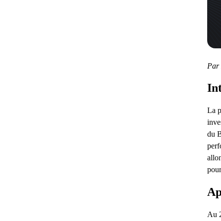
Par
In
La p
inve
du B
perf
allo
pour
Ap
Au 2