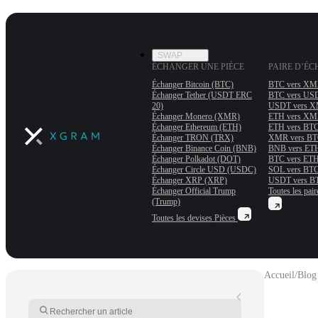
SWAP
ÉCHANGER UNE PIÈCE
PAIRE D’É
Échanger Bitcoin (BTC)
BTC vers X
Échanger Tether (USDT ERС
BTC vers US
20)
USDT vers 
Échanger Monero (XMR)
ETH vers X
Échanger Ethereum (ETH)
ETH vers BT
Échanger TRON (TRX)
XMR vers B
Échanger Binance Coin (BNB)
BNB vers ET
Échanger Polkadot (DOT)
BTC vers ET
Échanger Circle USD (USDC)
SOL vers BT
Échanger XRP (XRP)
USDT vers B
Échanger Official Trump
Toutes les pair
(Trump)
Toutes les devises
Pièces
Accueil
/
Blog