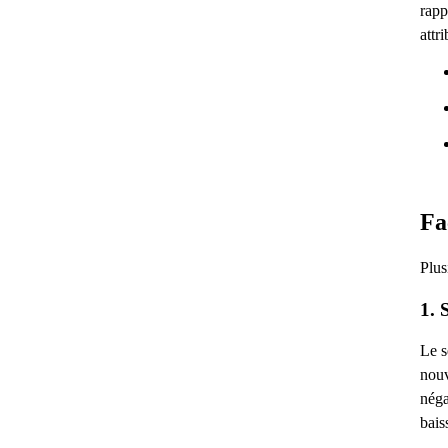
rapp
attr
Fa
Plus
1. 
Le s
nouv
néga
bais