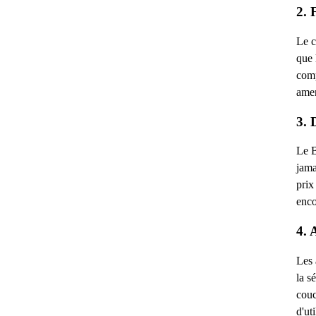
2. 
Le c
que 
comp
amen
3. 
Le B
jama
prix
enco
4. 
Les 
la s
couc
d'ut