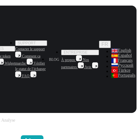
SUPPORT
FR
ES
Contacter le support
English
ENTREPRISE
Español
e token
Comment ça
BLOG
À propos
Nos
Français
Widget
marche
Vérifier
Русский
partenaires
Avis
le statut de l’échange
Türkçe
Português
FAQ
t Analyse