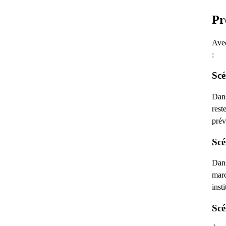
Pr
Avec
:
Scé
Dans
rest
prév
Scé
Dans
marc
inst
Scé