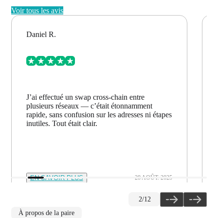
Voir tous les avis
Daniel R.
J’ai effectué un swap cross-chain entre
plusieurs réseaux — c’était étonnamment
rapide, sans confusion sur les adresses ni étapes
inutiles. Tout était clair.
EN SAVOIR PLUS
28 AOÛT. 2025
2
/
12
À propos de la paire