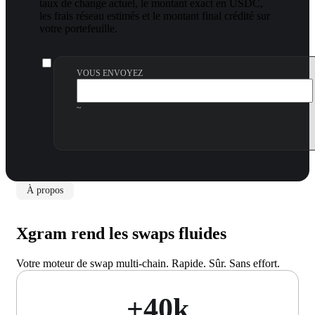
taux de change actuel, le montant exact en USDC,
les frais réseau estimés et le montant final crédité sur
votre portefeuille.
VOUS ENVOYEZ
~
À propos
Xgram rend les swaps fluides
Votre moteur de swap multi-chain. Rapide. Sûr. Sans effort.
+40k