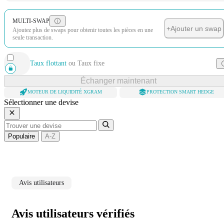
MULTI-SWAP
+
Ajouter un swap
Ajoutez plus de swaps pour obtenir toutes les pièces en une
seule transaction.
Taux flottant
ou
Taux fixe
Échanger maintenant
MOTEUR DE LIQUIDITÉ XGRAM
PROTECTION SMART HEDGE
Sélectionner une devise
Populaire
A-Z
Avis utilisateurs
Avis utilisateurs vérifiés