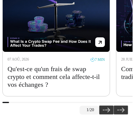
07 AOÛ, 2026
28 JUIL,
7 MIN
Qu'est-ce qu'un frais de swap
Comm
crypto et comment cela affecte-t-il
tradi
vos échanges ?
1
/20