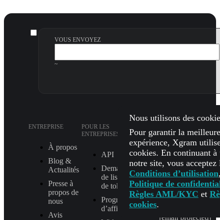
VOUS ENVOYEZ
~
Nous utilisons des cookie
ENTREPRISE
POUR LES
SUPPORT
Pour garantir la meilleur
ENTREPRISES
expérience, Xgram utilis
À propos
FAQ
cookies. En continuant à u
API
Blog &
Comment ça
notre site, vous acceptez 
Demande
Actualités
marche
Conditions d’utilisation
de listing
Politique de confidential
Presse à
Vérifier le statut
de token
propos de
de l’échange
Règles AML/KYC
et
Rè
Programme
nous
cookies
.
E-MAIL
d’affiliation
Avis
[email protected]