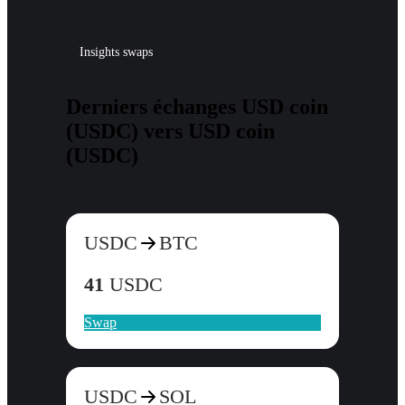
Insights swaps
Derniers échanges USD coin
(USDC) vers USD coin
(USDC)
USDC
BTC
41
USDC
Swap
USDC
SOL