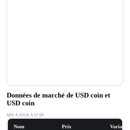
Données de marché de USD coin et
USD coin
MIS À JOUR À
07:09
Nom
Prix
Variatio