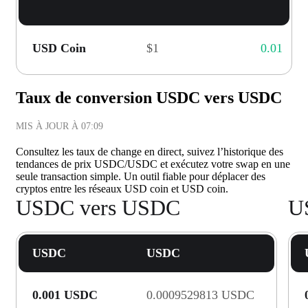
USD Coin
$1
0.01
Taux de conversion USDC vers USDC
MIS À JOUR À
07:09
Consultez les taux de change en direct, suivez l’historique des
tendances de prix USDC/USDC et exécutez votre swap en une
seule transaction simple. Un outil fiable pour déplacer des
cryptos entre les réseaux USD coin et USD coin.
USDC vers USDC
U
USDC
USDC
0.001 USDC
0.0009529813 USDC